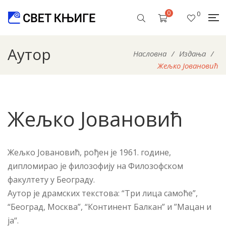
0
0
Аутор
Насловна
/
Издања
/
Жељко Јовановић
Жељко Јовановић
Жељко Јовановић, рођен је 1961. године,
дипломирао је филозофију на Филозофском
факултету у Београду.
Аутор је драмских текстова: “Три лица самоће”,
“Београд, Москва”, “Континент Балкан” и ”Мацан и
ја“.