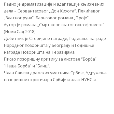
Радио је драматизације и адаптације књижевних
дела – Сервантесовог „Дон Кихота“, Пекићевог
„Златног руна“, Барнсовог романа „Троје“.
Аутор је романа „Смрт непознатог саксофонисте“
(Нови Сад 2018).
Добитник је Стеријине награде, Годишње награде
Народног позоришта у Београду и Годишње
награде Позоришта на Теразијама.
Писао позоришну критику за листове “Борба”,
“Наша Борба” и “Блиц”.
Члан Савеза драмских уметника Србије, Удружења
позоришних критичара Србије и члан НУНС-а.