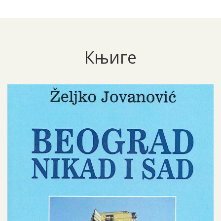
Књиге