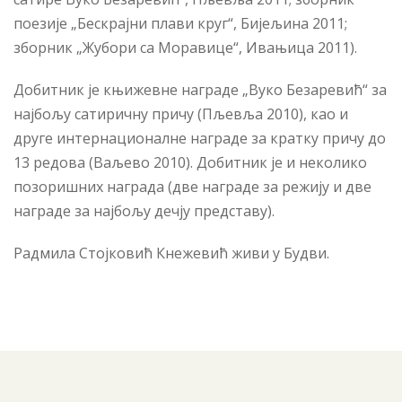
поезије „Бескрајни плави круг“, Бијељина 2011;
зборник „Жубори са Моравице“, Ивањица 2011).
Добитник је књижевне награде „Вуко Безаревић“ за
најбољу сатиричну причу (Пљевља 2010), као и
друге интернационалне награде за кратку причу до
13 редова (Ваљево 2010). Добитник је и неколико
позоришних награда (две награде за режију и две
награде за најбољу дечју представу).
Радмила Стојковић Кнежевић живи у Будви.