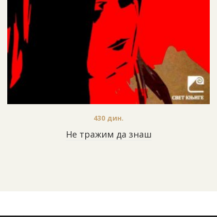
430
дин.
Не тражим да знаш