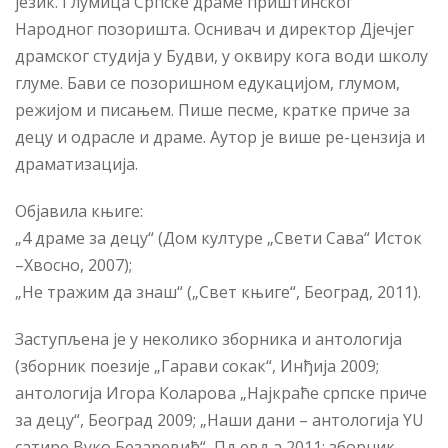
језик. Глумица Српске драме приштинског
Народног позоришта. Оснивач и директор Дјечјег
драмског студија у Будви, у оквиру кога води школу
глуме. Бави се позоришном едукацијом, глумом,
режијом и писањем. Пише песме, кратке приче за
децу и одрасле и драме. Аутор је више ре-цензија и
драматизација.
Објавила књиге:
„4 драме за децу“ (Дом културе „Свети Сава“ Исток
–Хвосно, 2007);
„Не тражим да знаш“ („Свет књиге“, Београд, 2011).
Заступљена је у неколико зборника и антологија
(зборник поезије „Гарави сокак“, Инђија 2009;
антологија Игора Коларова „Најкраће српске приче
за децу“, Београд 2009; „Наши дани – антологија YU
сатире Вуко Безаревић“, Пљевља 2011; зборник