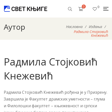
0
0
Аутор
Насловна
/
Издања
/
Радмила Стојковић
Кнежевић
Радмила Стојковић
Кнежевић
Радмила Стојковић Кнежевић рођена је у Призрену.
Завршила је Факултет драмских уметности – глума
и Филолошки факултет – књижевност и српски