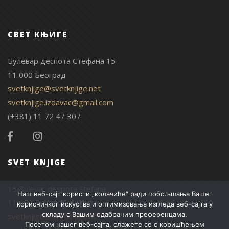
СВЕТ КЊИГЕ
Булевар деспота Стефана 15
11 000 Београд
svetknjige@svetknjige.net
svetknjige.izdavac@gmail.com
(+381) 11 72 47 307
SVET KNJIGE
15 Bulevar despota Stefana
Наш веб-сајт користи „колачиће“ ради побољшања Вашег
11 000 Belgrade, Serbia
корисничког искуства и оптимизовања изгледа веб-сајта у
складу с Вашим одабраним преференцама.
svetknjige@svetknjige.net
Посетом нашег веб-сајта, слажете се с коришћењем