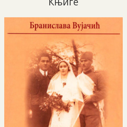
Књиге