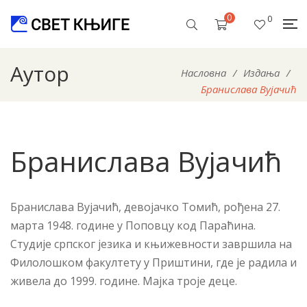
0
0
Аутор
Насловна
/
Издања
/
Бра­ни­сла­ва Ву­ја­чић
Бра­ни­сла­ва Ву­ја­чић
Бранислава Вујачић, девојачко Томић, рођена 27.
марта 1948. године у Поповцу код Параћина.
Студије српског језика и књижевности завршила на
Филолошком факултету у Приштини, где је радила и
живела до 1999. године. Мајка троје деце.