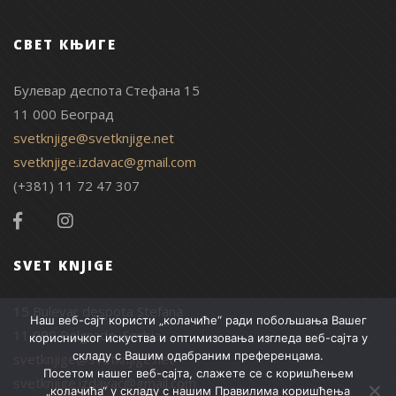
СВЕТ КЊИГЕ
Булевар деспота Стефана 15
11 000 Београд
svetknjige@svetknjige.net
svetknjige.izdavac@gmail.com
(+381) 11 72 47 307
SVET KNJIGE
15 Bulevar despota Stefana
Наш веб-сајт користи „колачиће“ ради побољшања Вашег
11 000 Belgrade, Serbia
корисничког искуства и оптимизовања изгледа веб-сајта у
складу с Вашим одабраним преференцама.
svetknjige@svetknjige.net
Посетом нашег веб-сајта, слажете се с коришћењем
svetknjige.izdavac@gmail.com
„колачића“ у складу с нашим
Правилима коришћења