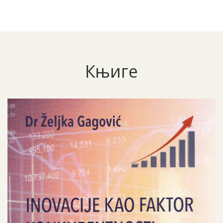
Књиге