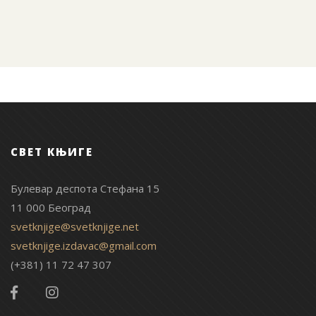
СВЕТ КЊИГЕ
Булевар деспота Стефана 15
11 000 Београд
svetknjige@svetknjige.net
svetknjige.izdavac@gmail.com
(+381) 11 72 47 307