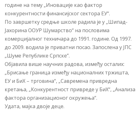
године на тему „Иновације као фактор
конкурентности финансијског сектора ЕУ“.
По завршетку средње школе радила је у „Шипад-
Јахорина ООУР Шумарство“ на пословима
комерцијалног техничара до 1991. године. Од 1997.
до 2009. водила је приватни посао. Запослена у ЈПС
„Шуме Републике Српске”.
Објавила више научних радова, између осталих:
„Брисање граница између националних тржишта,
ЕУ и БиХ – трговина“, „Савремена привредна
кретања, „Конкурентност привреде у БиХ“, „Анализа
фактора организационог окружења“.
Удата, мајка двоје деце.