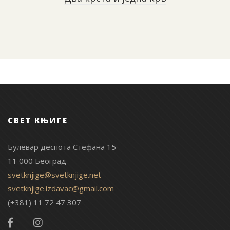
СВЕТ КЊИГЕ
Булевар деспота Стефана 15
11 000 Београд
svetknjige@svetknjige.net
svetknjige.izdavac@gmail.com
(+381) 11 72 47 307