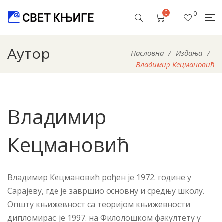
0
0
Аутор
Насловна
/
Издања
/
Владимир Кецмановић
Владимир
Кецмановић
Владимир Кецмановић рођен је 1972. године у
Сарајеву, где је завршио основну и средњу школу.
Општу књижевност са теоријом књижевности
дипломирао је 1997. на Филолошком факултету у