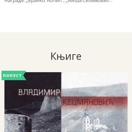
Награде: „Бранко Ћопић“, „Меша Селимовић“.
Књиге
ПОПУСТ