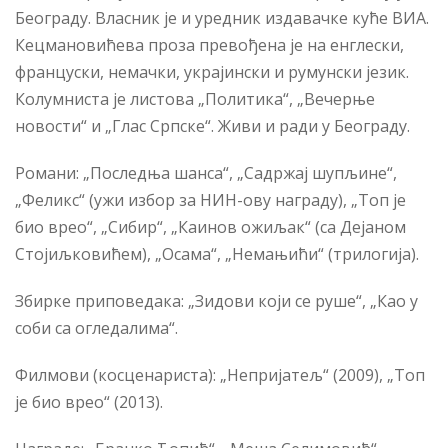
Београду. Власник је и уредник издавачке куће ВИА.
Кецмановићева проза превођена је на енглески,
француски, немачки, украјински и румунски језик.
Колумниста је листова „Политика“, „Вечерње
новости“ и „Глас Српске“. Живи и ради у Београду.
Романи: „Последња шанса“, „Садржај шупљине“,
„Феликс“ (ужи избор за НИН-ову награду), „Топ је
био врео“, „Сибир“, „Каинов ожиљак“ (са Дејаном
Стојиљковићем), „Осама“, „Немањићи“ (трилогија).
Збирке приповедака: „Зидови који се руше“, „Као у
соби са огледалима“.
Филмови (косценариста): „Непријатељ“ (2009), „Топ
је био врео“ (2013).