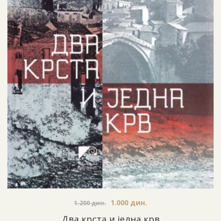
1.000
дин.
1.200
дин.
Два крста и једна крв