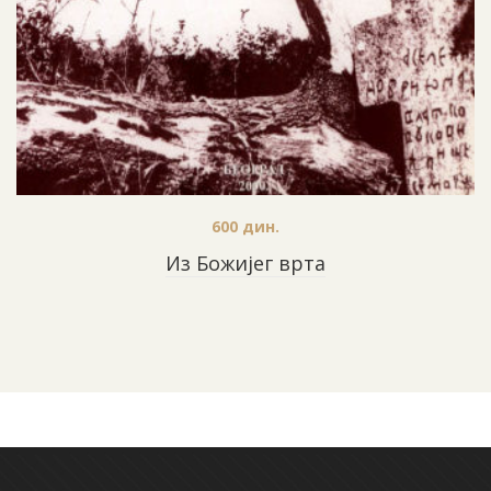
600
дин.
Из Божијег врта