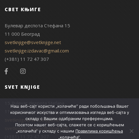
СВЕТ КЊИГЕ
Булевар деспота Стефана 15
11 000 Београд
svetknjige@svetknjige.net
svetknjige.izdavac@gmail.com
(+381) 11 72 47 307
SVET KNJIGE
15 Bulevar despota Stefana
Наш веб-сајт користи „колачиће“ ради побољшања Вашег
11 000 Belgrade, Serbia
корисничког искуства и оптимизовања изгледа веб-сајта у
складу с Вашим одабраним преференцама.
svetknjige@svetknjige.net
Посетом нашег веб-сајта, слажете се с коришћењем
svetknjige.izdavac@gmail.com
„колачића“ у складу с нашим
Правилима коришћења
(+381) 11 72 47 307
„колачића“
.