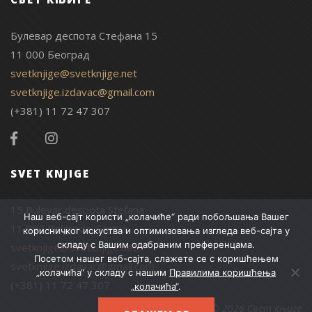
Булевар деспота Стефана 15
11 000 Београд
svetknjige@svetknjige.net
svetknjige.izdavac@gmail.com
(+381) 11 72 47 307
SVET KNJIGE
15 Bulevar despota Stefana
Наш веб-сајт користи „колачиће“ ради побољшања Вашег
11 000 Belgrade, Serbia
корисничког искуства и оптимизовања изгледа веб-сајта у
складу с Вашим одабраним преференцама.
svetknjige@svetknjige.net
Посетом нашег веб-сајта, слажете се с коришћењем
svetknjige.izdavac@gmail.com
„колачића“ у складу с нашим
Правилима коришћења
(+381) 11 72 47 307
„колачића“
.
© 2026 Свет књиге