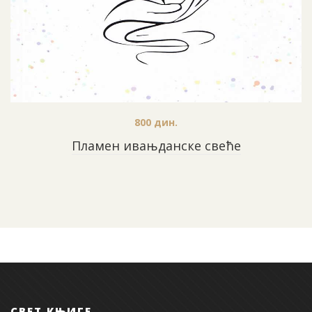
800
дин.
Пламен ивањданске свеће
СВЕТ КЊИГЕ