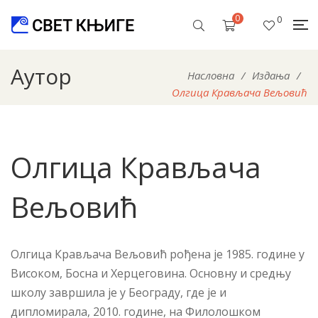
0
0
Аутор
Насловна
/
Издања
/
Олгица Крављача Вељовић
Олгица Крављача
Вељовић
Олгица Крављача Вељовић рођена је 1985. године у
Високом, Босна и Херцеговина. Основну и средњу
школу завршила је у Београду, где је и
дипломирала, 2010. године, на Филолошком