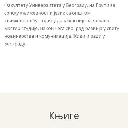
Факултету Универзитета у Београду, на Групи за
српску књижевност и језик са општом
књижевношћу. Годину дана касније завршава
мастер студије, након чега свој рад развија у свету
новинарства и комуникација. Живи и ради у
Београду.
Књиге