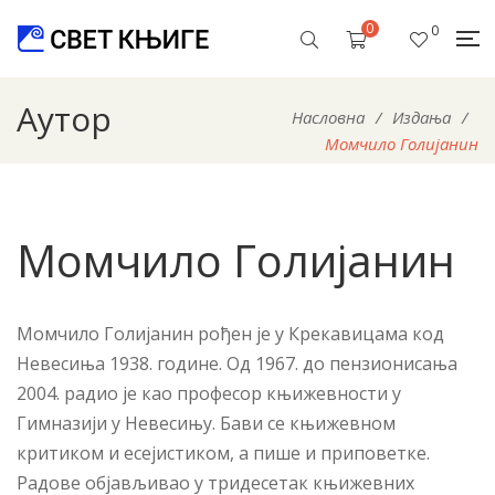
0
0
Аутор
Насловна
/
Издања
/
Момчило Голијанин
Момчило Голијанин
Момчило Голијанин рођен је у Крекавицама код
Невесиња 1938. године. Од 1967. до пензионисања
2004. радио је као професор књижевности у
Гимназији у Невесињу. Бави се књижевном
критиком и есејистиком, а пише и приповетке.
Радове објављивао у тридесетак књижевних