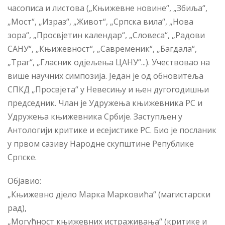
часописа и листова („Књижевне новине“, „Збиља“,
„Мост“, „Израз“, „Живот“, „Српска вила“, „Нова
зора“, „Просвјетин календар“, „Словеса“, „Радови
САНУ“, „Књижевност“, „Савременик“, „Багдала“,
„Траг“, „Гласник одјељења ЦАНУ“...). Учествовао на
више научних симпозија. Један је од обновитеља
СПКД „Просвјета“ у Невесињу и њен дугогодишњи
председник. Члан је Удружења књижевника РС и
Удружења књижевника Србије. Заступљен у
Антологији критике и есејистике РС. Био је посланик
у првом сазиву Народне скупштине Републике
Српске.
Објавио:
„Књижевно дјело Марка Марковића“ (магистарски
рад),
„Могућност књижевних истраживања“ (критике и