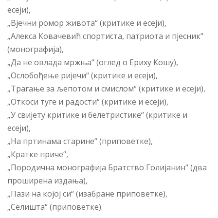
есеји),
„Вјечни ромор живота“ (критике и есеји),
„Алекса Ковачевић спортиста, патриота и пјесник“
(монографија),
„Да не овлада мржња“ (оглед о Ериху Кошу),
„Ослобођење ријечи“ (критике и есеји),
„Трагање за љепотом и смислом“ (критике и есеји),
„Откоси туге и радости“ (критике и есеји),
„У свијету критике и белетристике“ (критике и
есеји),
„На пртинама старине“ (приповетке),
„Кратке приче“,
„Породична монографија Братство Голијанин“ (два
проширена издања),
„Пази на којој си“ (изабране приповетке),
„Селишта“ (приповетке).