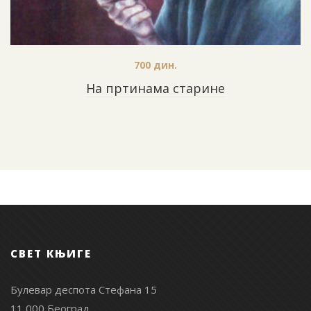
700
дин.
На пртинама старине
СВЕТ КЊИГЕ
Булевар деспота Стефана 15
11 000 Београд