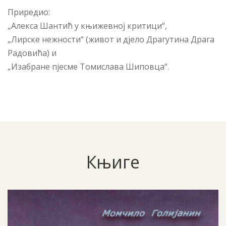
Приредио:
„Алекса Шантић у књижевној критици“,
„Лирске нежности“ (живот и дјело Драгутина Драга
Радовића) и
„Изабране пјесме Томислава Шиповца“.
Књиге