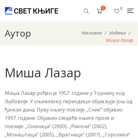
0
0
Аутор
Насловна
/
Издања
/
Миша Лазар
Миша Лазар
Миша Лазар рођен је 1957. године у Торнику код
Љубовије. У књижевној периодици објављује још од
ђачких дана. Прву књигу поезије ,,Cник” објавио
1997. године. Објавио следеће књиге прозе и
поезије: „Онаница“ (2000), „Рикочи“ (2002),
„Монаштица“ (2005), „Вратнице“ (2007), „Горолики“