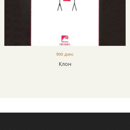
900
дин.
Клон