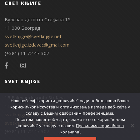
СВЕТ КЊИГЕ
Булевар деспота Стефана 15
11 000 Београд
svetknjige@svetknjige.net
svetknjige.izdavac@gmail.com
(+381) 11 72 47 307
SVET KNJIGE
15 Bulevar despota Stefana
Наш веб-сајт користи „колачиће“ ради побољшања Вашег
11 000 Belgrade, Serbia
корисничког искуства и оптимизовања изгледа веб-сајта у
складу с Вашим одабраним преференцама.
svetknjige@svetknjige.net
Посетом нашег веб-сајта, слажете се с коришћењем
svetknjige.izdavac@gmail.com
„колачића“ у складу с нашим
Правилима коришћења
(+381) 11 72 47 307
„колачића“
.