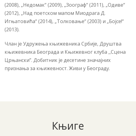
(2008), „Недомак“ (2009), „Зоограф“ (2011), „Одиве“
(2012), „Над поетском мапом Миодрага Д.
Игњатовића“ (2014), „Толковање“ (2003) и „Бојсе!“
(2013).
Члан је Удружења књижевника Србије, Друштва
књижевника Београда и Књижевног клуба ,,Сцена
Црњански”. Добитник је десетине значајних
признања за књижевност. Живи у Београду.
Књиге