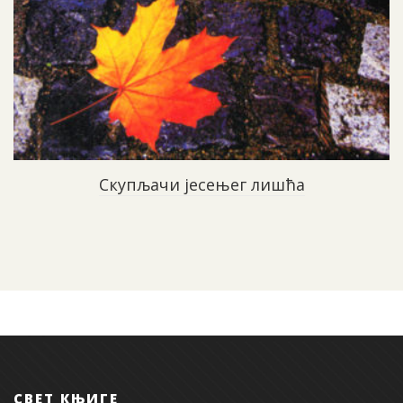
Скупљачи јесењег лишћа
СВЕТ КЊИГЕ