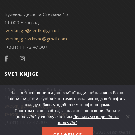
Булевар деспота Стефана 15
11 000 Београд
svetknjige@svetknjige.net
svetknjige.izdavac@gmail.com
(+381) 11 72 47 307
SVET KNJIGE
15 Bulevar despota Stefana
Наш веб-сајт користи „колачиће“ ради побољшања Вашег
11 000 Belgrade, Serbia
корисничког искуства и оптимизовања изгледа веб-сајта у
складу с Вашим одабраним преференцама.
svetknjige@svetknjige.net
Посетом нашег веб-сајта, слажете се с коришћењем
svetknjige.izdavac@gmail.com
„колачића“ у складу с нашим
Правилима коришћења
(+381) 11 72 47 307
„колачића“
.
© 2026 Свет књиге
СЛАЖЕМ СЕ