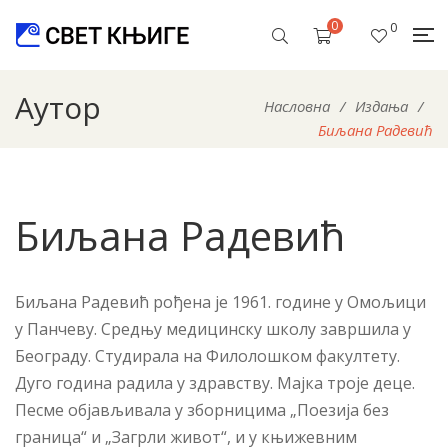
0
0
Аутор
Насловна
/
Издања
/
Биљана Радевић
Биљана Радевић
Биљана Радевић рођена је 1961. године у Омољици
у Панчеву. Средњу медицинску школу завршила у
Београду. Студирала на Филолошком факултету.
Дуго година радила у здравству. Мајка троје деце.
Песме објављивала у зборницима „Поезија без
граница“ и „Загрли живот“, и у књижевним