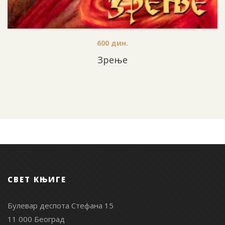
600
дин.
Зрење
СВЕТ КЊИГЕ
Булевар деспота Стефана 15
11 000 Београд