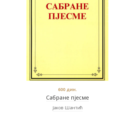
600
дин.
Сабране пјесме
Јаков Шантић