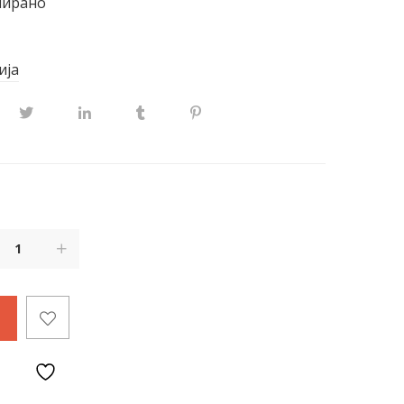
ширано
ија