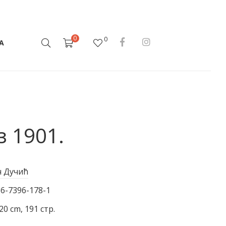
0
0
А
з 1901.
н Дучић
86-7396-178-1
20 cm, 191 стр.