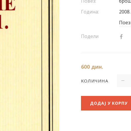
Повез:
бро
Година:
2008.
Поез
Подели
600
дин.
КОЛИЧИНА
ДОДАЈ У КОРПУ