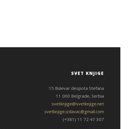
SVET KNJIGE
15 Bulevar despota Stefana
11 000 Belgrade, Serbia
svetknjige@svetknjige.net
svetknjige.izdavac@gmail.com
(+381) 11 72 47 307