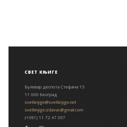
СВЕТ КЊИГЕ
Булевар деспота Стефана 15
11 000 Београд
svetknjige@svetknjige.net
svetknjige.izdavac@gmail.com
(+381) 11 72 47 307