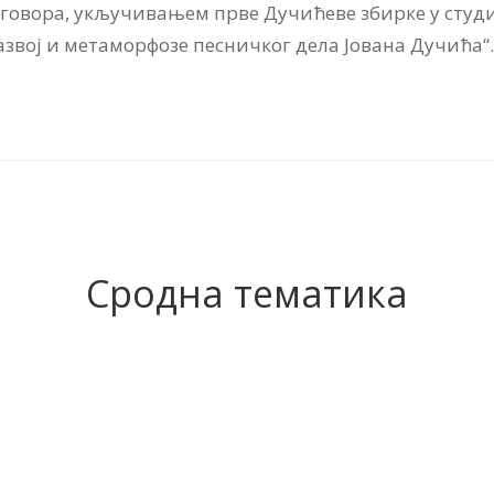
говора, укључивањем прве Дучићеве збирке у студ
азвој и метаморфозе песничког дела Јована Дучића“.
Сродна тематика