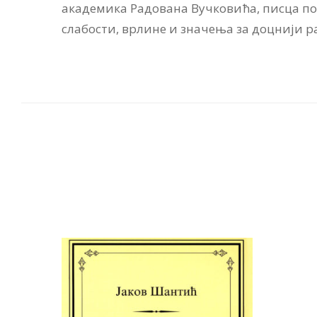
академика Радована Вучковића, писца по
слабости, врлине и значења за доцнији р