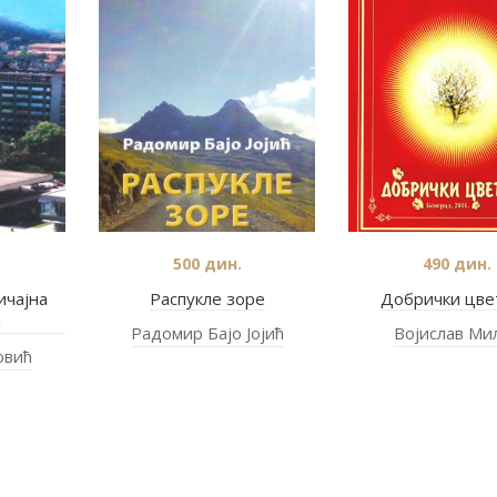
500
дин.
490
дин.
ичајна
Распукле зоре
Добрички цве
а
Радомир Бајо Јојић
Војислав Ми
овић