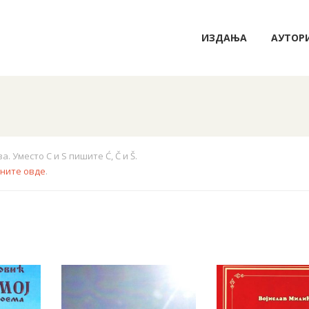
ИЗДАЊА
АУТОР
 Уместо C и S пишите Ć, Č и Š.
кните овде
.