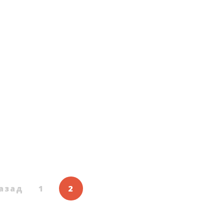
азад
1
2