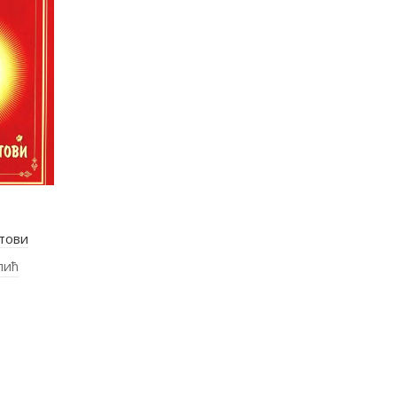
тови
лић