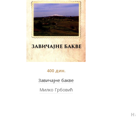
400
дин.
Завичајне бакве
Милко Грбовић
Н