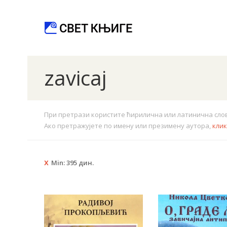
zavicaj
При претрази користите ћирилична или латинична слова.
Ако претражујете по имену или презимену аутора,
кли
Min:
395
дин.