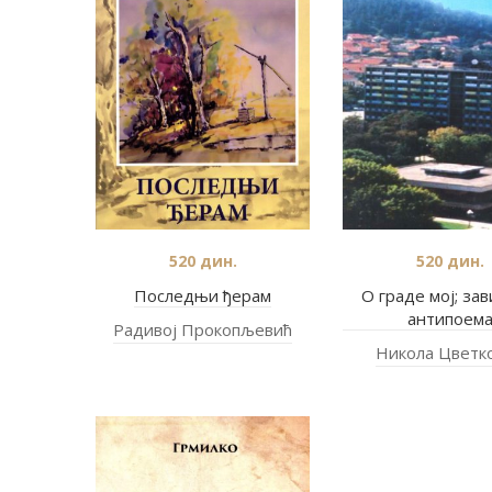
520
дин.
520
дин.
Последњи ђерам
О граде мој; зав
антипоем
Радивој Прокопљевић
Никола Цветк