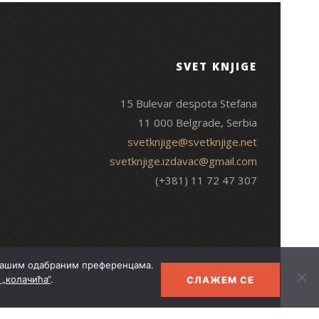
SVET KNJIGE
15 Bulevar despota Stefana
11 000 Belgrade, Serbia
svetknjige@svetknjige.net
svetknjige.izdavac@gmail.com
(+381) 11 72 47 307
 Вашим одабраним преференцама.
„колачића“
.
СЛАЖЕМ СЕ
© 2026 Свет књиге