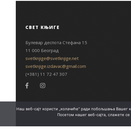
СВЕТ КЊИГЕ
Булевар деспота Стефана 15
11 000 Београд
svetknjige@svetknjige.net
svetknjige.izdavac@gmail.com
(+381) 11 72 47 307
Наш веб-сајт користи „колачиће“ ради побољшања Вашег к
Посетом нашег веб-сајта, слажете се