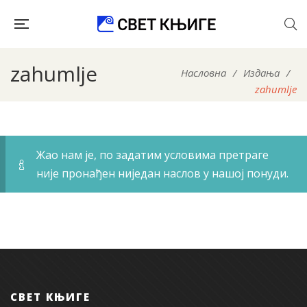
zahumlje
Насловна
/
Издања
/
zahumlje
Жао нам је, по задатим условима претраге
није пронађен ниједан наслов у нашој понуди.
СВЕТ КЊИГЕ