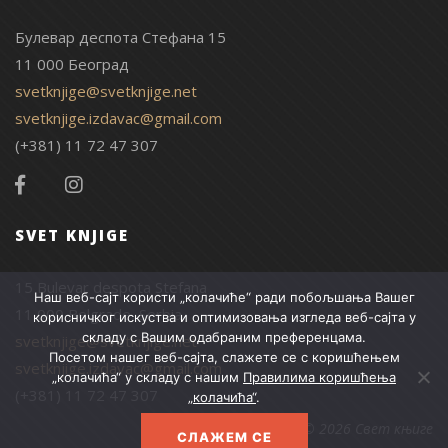
Булевар деспота Стефана 15
11 000 Београд
svetknjige@svetknjige.net
svetknjige.izdavac@gmail.com
(+381) 11 72 47 307
SVET KNJIGE
15 Bulevar despota Stefana
Наш веб-сајт користи „колачиће“ ради побољшања Вашег
11 000 Belgrade, Serbia
корисничког искуства и оптимизовања изгледа веб-сајта у
складу с Вашим одабраним преференцама.
svetknjige@svetknjige.net
Посетом нашег веб-сајта, слажете се с коришћењем
svetknjige.izdavac@gmail.com
„колачића“ у складу с нашим
Правилима коришћења
(+381) 11 72 47 307
„колачића“
.
© 2026 Свет књиге
СЛАЖЕМ СЕ