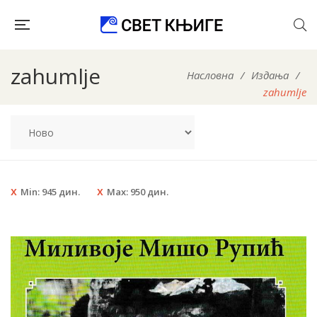
zahumlje
Насловна
/
Издања
/
zahumlje
Min:
945
дин.
Max:
950
дин.