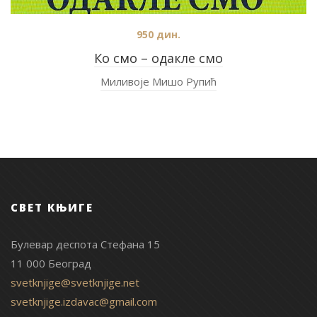
950
дин.
Ко смо – одакле смо
Миливоје Мишо Рупић
СВЕТ КЊИГЕ
Булевар деспота Стефана 15
11 000 Београд
svetknjige@svetknjige.net
svetknjige.izdavac@gmail.com