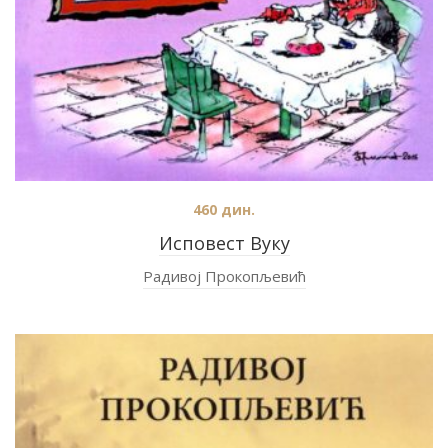
460
дин.
Исповест Вуку
Радивој Прокопљевић