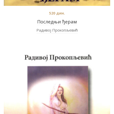
520
дин.
Последњи ђерам
Радивој Прокопљевић