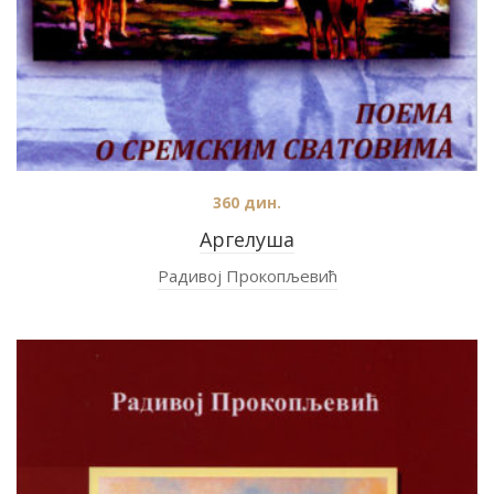
360
дин.
Аргелуша
Радивој Прокопљевић