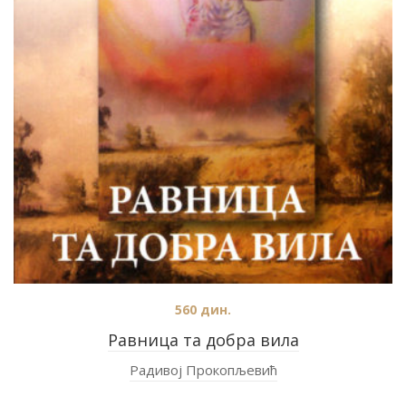
560
дин.
Равница та добра вила
Радивој Прокопљевић