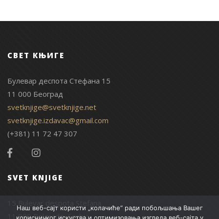
СВЕТ КЊИГЕ
Булевар деспота Стефана 15
11 000 Београд
svetknjige@svetknjige.net
svetknjige.izdavac@gmail.com
(+381) 11 72 47 307
SVET KNJIGE
15 Bulevar despota Stefana
Наш веб-сајт користи „колачиће“ ради побољшања Вашег
11 000 Belgrade, Serbia
корисничког искуства и оптимизовања изгледа веб-сајта у