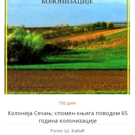
720
дин.
Колонија Сечањ; спомен-књига поводом 65
година колонизације
Ратко Ш. Бабић