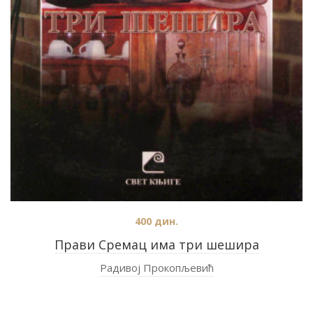
400
дин.
Прави Сремац има три шешира
Радивој Прокопљевић