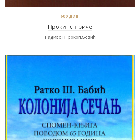
600
дин.
Прокине приче
Радивој Прокопљевић