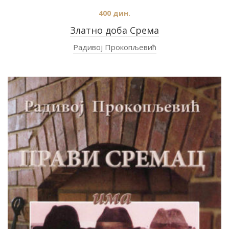
400
дин.
Златно доба Срема
Радивој Прокопљевић