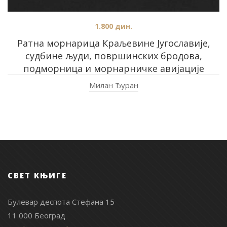
1.800
дин.
Ратна морнарица Краљевине Југославије,
судбине људи, површинских бродова,
подморница и морнарничке авијације
Милан Ђуран
СВЕТ КЊИГЕ
Булевар деспота Стефана 15
11 000 Београд