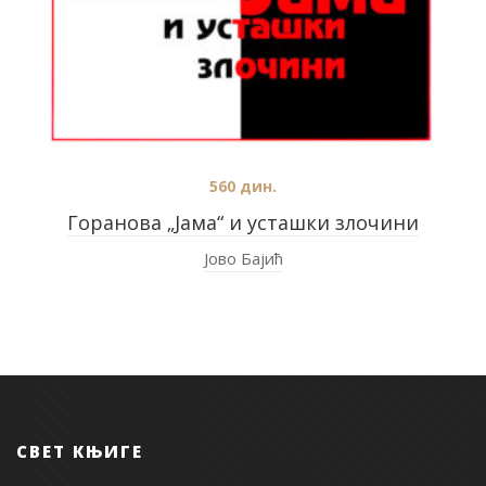
560
дин.
Горанова „Јама“ и усташки злочини
Јово Бајић
СВЕТ КЊИГЕ