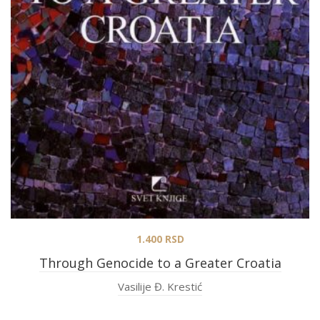
1.400
RSD
Through Genocide to a Greater Croatia
Vasilije Đ. Krestić