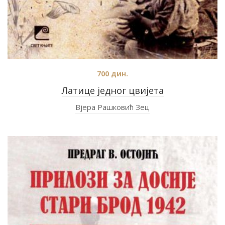
700
дин.
Латице једног цвијета
Вјера Рашковић Зец