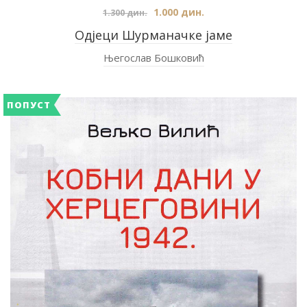
1.000
дин.
1.300
дин.
Одјеци Шурманачке јаме
Његослав Бошковић
ПОПУСТ