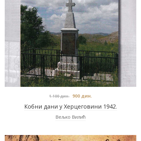
900
дин.
1.100
дин.
Кобни дани у Херцеговини 1942.
Вељко Вилић