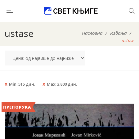
ustase
Насловна
/
Издања
/
ustase
Min:
515
дин.
Max:
3.800
дин.
ПРЕПОРУКА