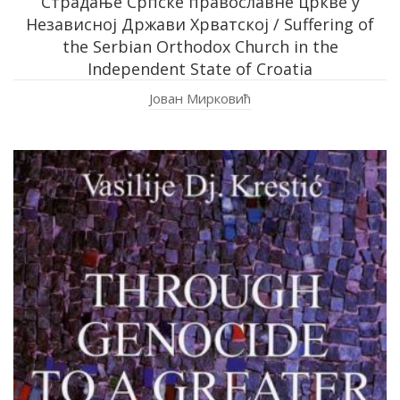
Страдање Српске православне цркве у
Независној Држави Хрватској / Suffering of
the Serbian Orthodox Church in the
Independent State of Croatia
Јован Мирковић