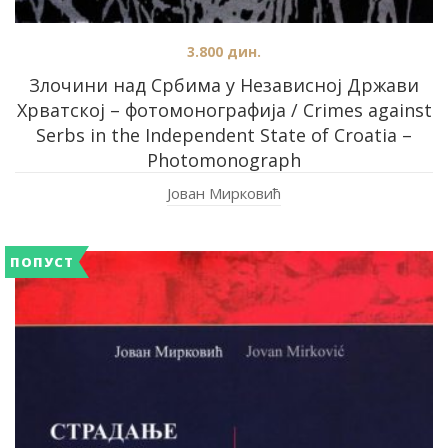
3.800
дин.
Злочини над Србима у Независној Држави
Хрватској – фотомонографија / Crimes against
Serbs in the Independent State of Croatia –
Photomonograph
Јован Мирковић
ПОПУСТ