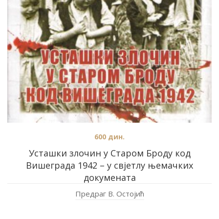
600
дин.
Усташки злочин у Старом Броду код
Вишеграда 1942 – у свјетлу њемачких
докумената
Предраг В. Остојић