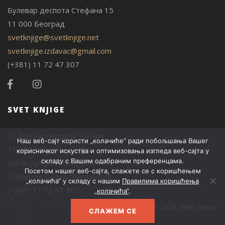
Булевар деспота Стефана 15
11 000 Београд
svetknjige@svetknjige.net
svetknjige.izdavac@gmail.com
(+381) 11 72 47 307
SVET KNJIGE
15 Bulevar despota Stefana
Наш веб-сајт користи „колачиће“ ради побољшања Вашег
11 000 Belgrade, Serbia
корисничког искуства и оптимизовања изгледа веб-сајта у
складу с Вашим одабраним преференцама.
svetknjige@svetknjige.net
Посетом нашег веб-сајта, слажете се с коришћењем
svetknjige.izdavac@gmail.com
„колачића“ у складу с нашим
Правилима коришћења
(+381) 11 72 47 307
„колачића“
.
© 2026 Свет књиге
СЛАЖЕМ СЕ