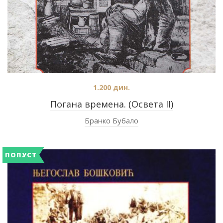
1.200
дин.
Погана времена. (Освета II)
Бранко Бубало
ПОПУСТ