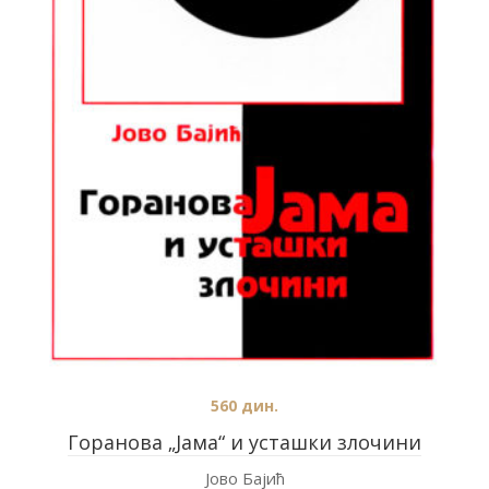
560
дин.
Горанова „Јама“ и усташки злочини
Јово Бајић