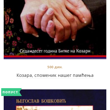
500
дин.
Козара, споменик нашег памћења
ПОПУСТ