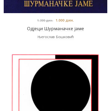
1.000
дин.
1.300
дин.
Одјеци Шурманачке јаме
Његослав Бошковић