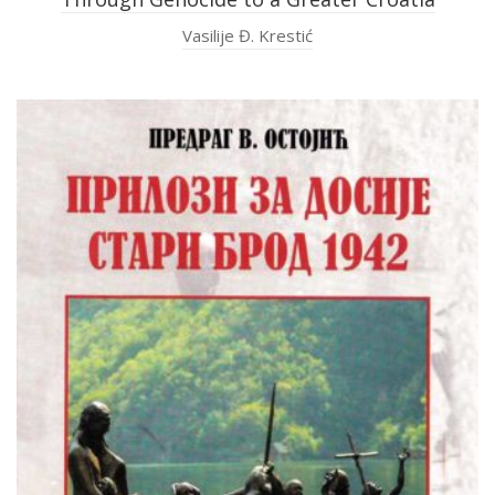
Vasilije Đ. Krestić