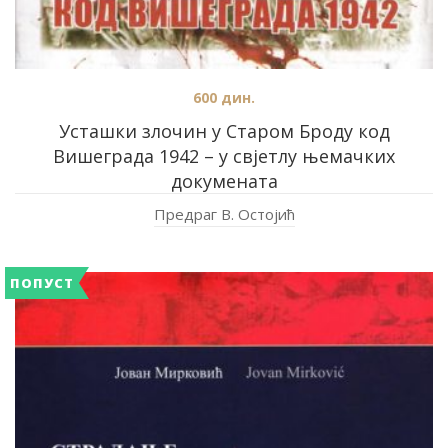
600
дин.
Усташки злочин у Старом Броду код
Вишеграда 1942 – у свјетлу њемачких
докумената
Предраг В. Остојић
ПОПУСТ