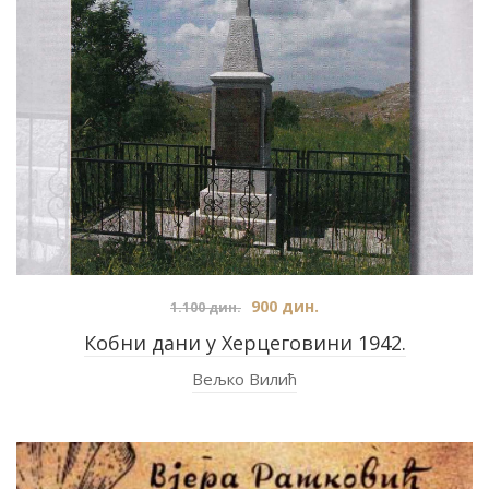
900
дин.
1.100
дин.
Кобни дани у Херцеговини 1942.
Вељко Вилић