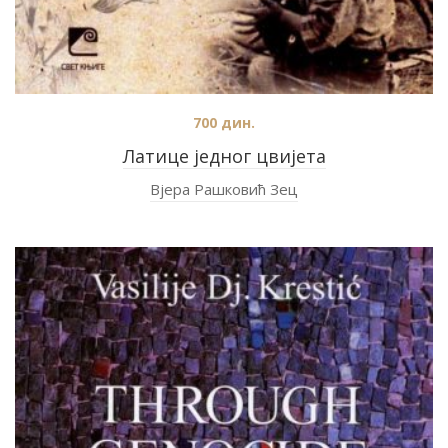
700
дин.
Латице једног цвијета
Вјера Рашковић Зец