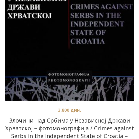
3.800
дин.
Злочини над Србима у Независној Држави
Хрватској – фотомонографија / Crimes against
Serbs in the Independent State of Croatia –