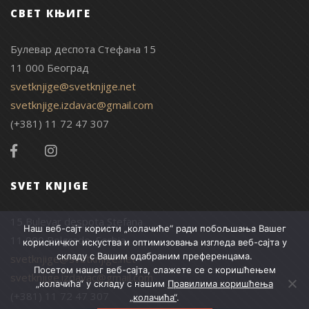
СВЕТ КЊИГЕ
Булевар деспота Стефана 15
11 000 Београд
svetknjige@svetknjige.net
svetknjige.izdavac@gmail.com
(+381) 11 72 47 307
SVET KNJIGE
15 Bulevar despota Stefana
Наш веб-сајт користи „колачиће“ ради побољшања Вашег
11 000 Belgrade, Serbia
корисничког искуства и оптимизовања изгледа веб-сајта у
складу с Вашим одабраним преференцама.
svetknjige@svetknjige.net
Посетом нашег веб-сајта, слажете се с коришћењем
svetknjige.izdavac@gmail.com
„колачића“ у складу с нашим
Правилима коришћења
(+381) 11 72 47 307
„колачића“
.