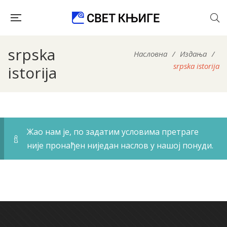
srpska
Насловна
/
Издања
/
srpska istorija
istorija
Жао нам је, по задатим условима претраге
није пронађен ниједан наслов у нашој понуди.