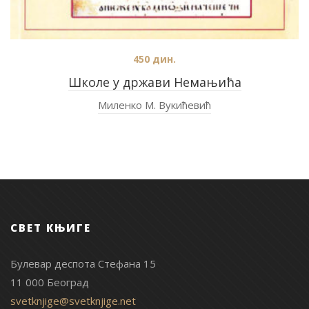
450
дин.
Школе у држави Немањића
Миленко М. Вукићевић
СВЕТ КЊИГЕ
Булевар деспота Стефана 15
11 000 Београд
svetknjige@svetknjige.net