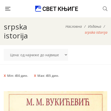
srpska
Насловна
/
Издања
/
srpska istorija
istorija
Min:
450
дин.
Max:
455
дин.