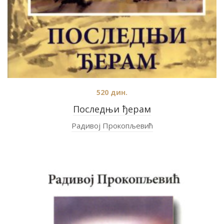
520
дин.
Последњи ђерам
Радивој Прокопљевић