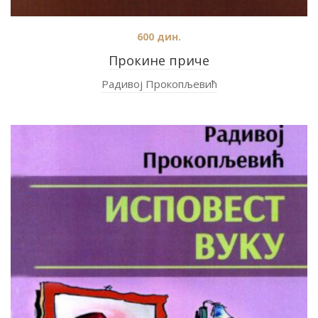
600
дин.
Прокине приче
Радивој Прокопљевић