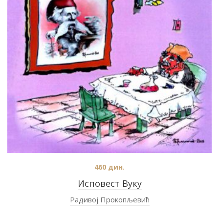
460
дин.
Исповест Вуку
Радивој Прокопљевић