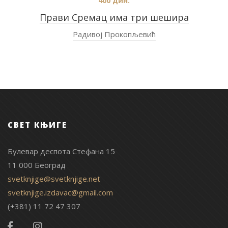
400
дин.
Прави Сремац има три шешира
Радивој Прокопљевић
СВЕТ КЊИГЕ
Булевар деспота Стефана 15
11 000 Београд
svetknjige@svetknjige.net
svetknjige.izdavac@gmail.com
(+381) 11 72 47 307