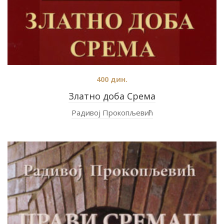
400
дин.
Златно доба Срема
Радивој Прокопљевић