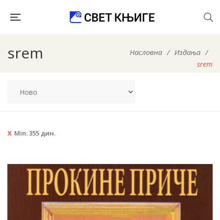
srem
Насловна
/
Издања
/
srem
Min:
355
дин.