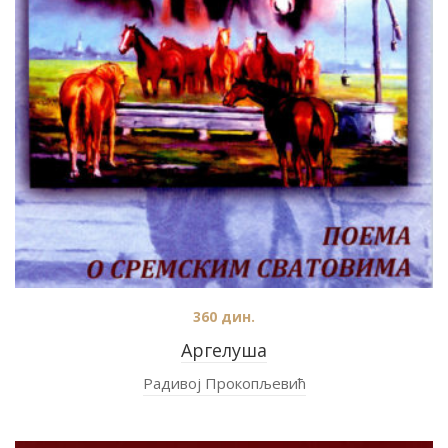
360
дин.
Аргелуша
Радивој Прокопљевић