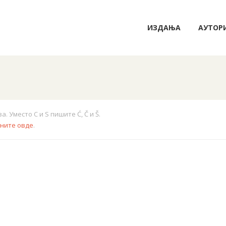
ИЗДАЊА
АУТОР
 Уместо C и S пишите Ć, Č и Š.
кните овде
.