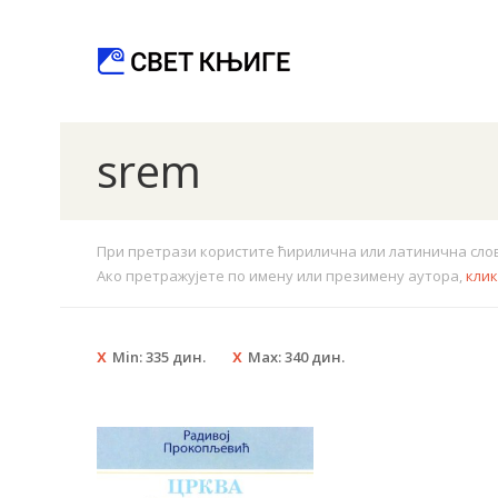
srem
При претрази користите ћирилична или латинична слова.
Ако претражујете по имену или презимену аутора,
кли
Min:
335
дин.
Max:
340
дин.