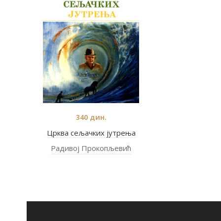
340
дин.
Црква сељачких јутрења
Радивој Прокопљевић