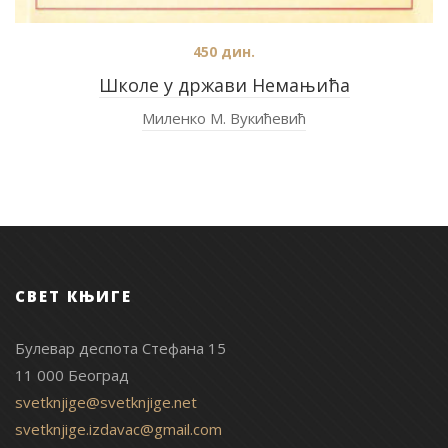
450
дин.
Школе у држави Немањића
Миленко М. Вукићевић
СВЕТ КЊИГЕ
Булевар деспота Стефана 15
11 000 Београд
svetknjige@svetknjige.net
svetknjige.izdavac@gmail.com