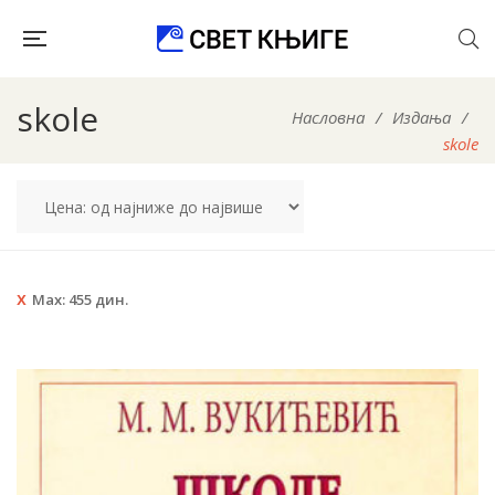
skole
Насловна
/
Издања
/
skole
Max:
455
дин.