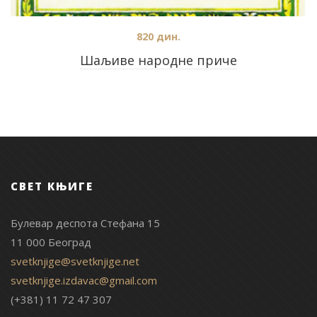
820
дин.
Шаљиве народне приче
СВЕТ КЊИГЕ
Булевар деспота Стефана 15
11 000 Београд
svetknjige@svetknjige.net
svetknjige.izdavac@gmail.com
(+381) 11 72 47 307