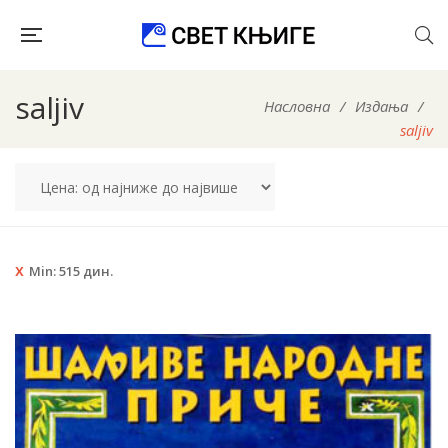
saljiv
Насловна
/
Издања
/
saljiv
Min:
515
дин.