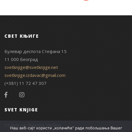
СВЕТ КЊИГЕ
Булевар деспота Стефана 15
11 000 Београд
svetknjige@svetknjige.net
svetknjige.izdavac@gmail.com
(+381) 11 72 47 307
SVET KNJIGE
15 Bulevar despota Stefana
Наш веб-сајт користи „колачиће“ ради побољшања Вашег