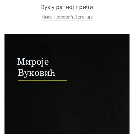
Вук у ратној причи
Милан Јоловић Легенда