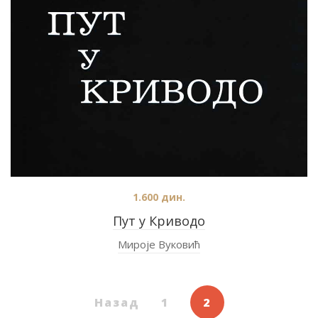
1.600
дин.
Пут у Криводо
Мироје Вуковић
Назад
1
2