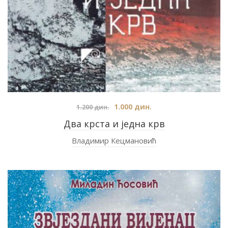
1.000
дин.
1.200
дин.
Два крста и једна крв
Владимир Кецмановић