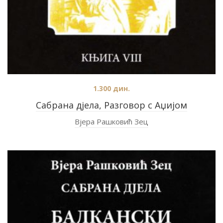
1.300
дин.
Сабрана дјела, Разговор с Аџијом
Вјера Рашковић Зец