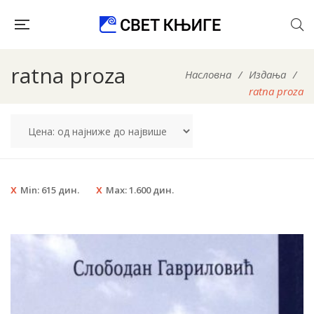
ratna proza
Насловна
/
Издања
/
ratna proza
Min:
615
дин.
Max:
1.600
дин.