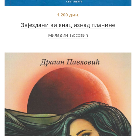
1.200
дин.
Звјездани вијенац изнад планине
Миладин Ћосовић