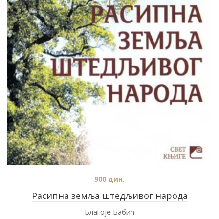
900
дин.
Расипна земља штедљивог народа
Благоје Бабић