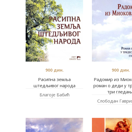
900
дин.
900
дин.
Расипна земља
Радомир из Миок
штедљивог народа
роман о деди у т
три гледањ
Благоје Бабић
Слободан Гаври