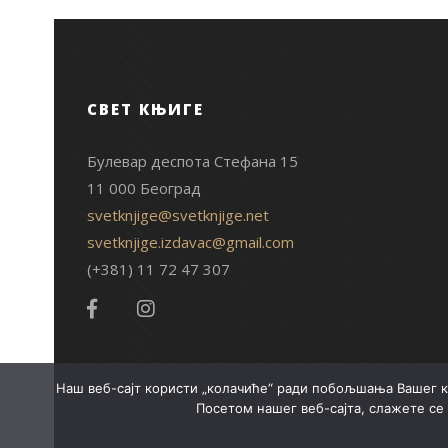
СВЕТ КЊИГЕ
Булевар деспота Стефана 15
11 000 Београд
svetknjige@svetknjige.net
svetknjige.izdavac@gmail.com
(+381) 11 72 47 307
Наш веб-сајт користи „колачиће“ ради побољшања Вашег к
Посетом нашег веб-сајта, слажете се