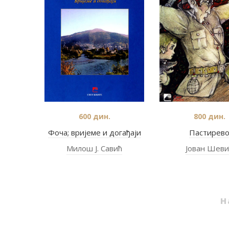
600
дин.
800
дин.
Фоча; вријеме и догађаји
Пастирев
Милош Ј. Савић
Јован Шеви
Н