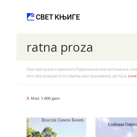
ratna proza
При претрази користите ћирилична или латинична слова.
Ако претражујете по имену или презимену аутора,
кли
Max:
1.600
дин.