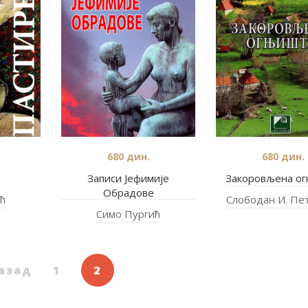
680
дин.
680
дин.
о
Записи Јефимије
Закоровљена о
Обрадове
ћ
Слободан И. Пе
Симо Пургић
азад
1
2