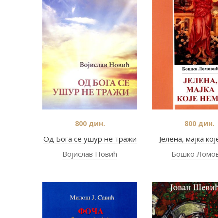
800
дин.
800
дин.
Од Бога се ушур не тражи
Јелена, мајка ко
Војислав Новић
Бошко Ломо