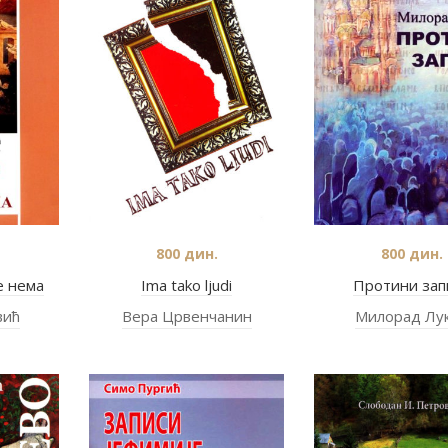
800
дин.
800
дин.
је нема
Ima tako ljudi
Протини зап
вић
Вера Црвенчанин
Милорад Лу