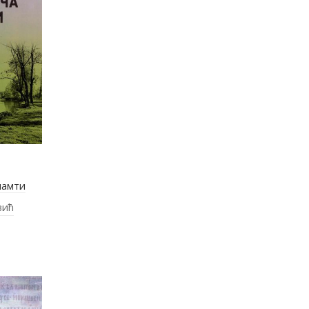
памти
вић