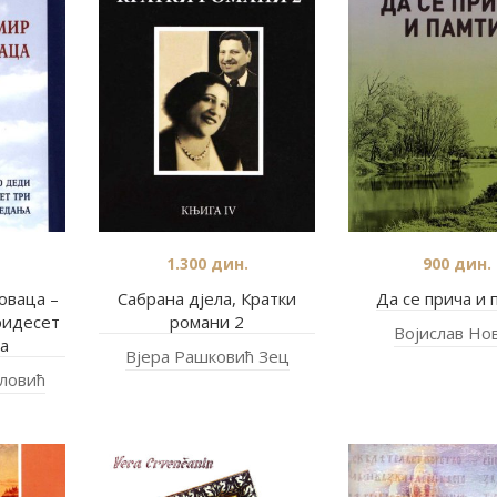
1.300
дин.
900
дин.
оваца –
Сабрана дјела, Кратки
Да се прича и 
ридесет
романи 2
Војислав Но
а
Вјера Рашковић Зец
ловић