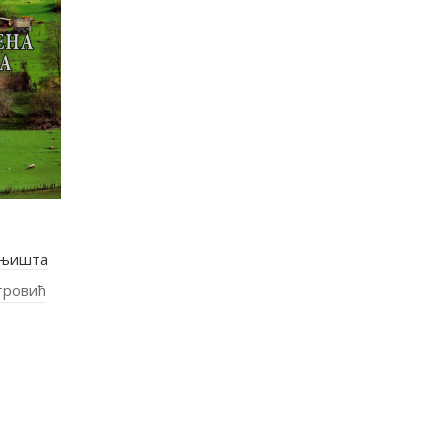
гњишта
тровић