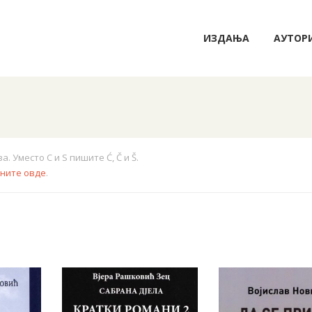
ИЗДАЊА
АУТОР
 Уместо C и S пишите Ć, Č и Š.
кните овде
.