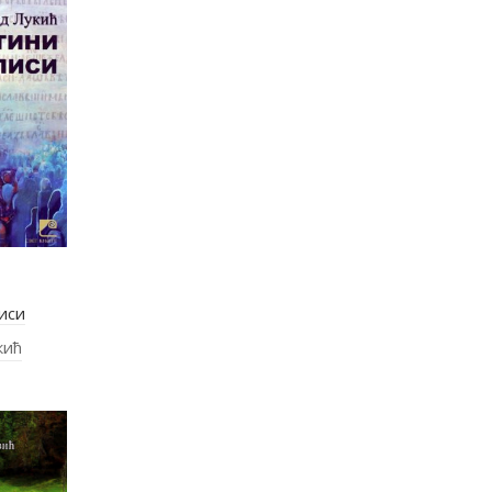
иси
кић