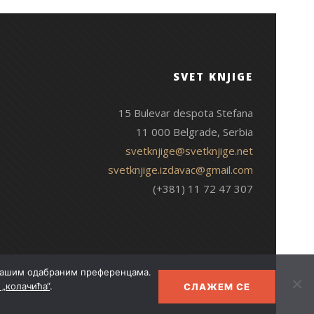
SVET KNJIGE
15 Bulevar despota Stefana
11 000 Belgrade, Serbia
svetknjige@svetknjige.net
svetknjige.izdavac@gmail.com
(+381) 11 72 47 307
 Вашим одабраним преференцама.
„колачића“
.
СЛАЖЕМ СЕ
© 2026 Свет књиге