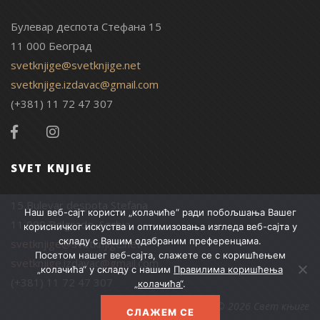
Булевар деспота Стефана 15
11 000 Београд
svetknjige@svetknjige.net
svetknjige.izdavac@gmail.com
(+381) 11 72 47 307
SVET KNJIGE
15 Bulevar despota Stefana
Наш веб-сајт користи „колачиће“ ради побољшања Вашег
11 000 Belgrade, Serbia
корисничког искуства и оптимизовања изгледа веб-сајта у
складу с Вашим одабраним преференцама.
svetknjige@svetknjige.net
Посетом нашег веб-сајта, слажете се с коришћењем
svetknjige.izdavac@gmail.com
„колачића“ у складу с нашим
Правилима коришћења
(+381) 11 72 47 307
„колачића“
.
© 2026 Свет књиге
СЛАЖЕМ СЕ