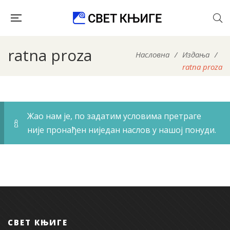
ratna proza
Насловна
/
Издања
/
ratna proza
Жао нам је, по задатим условима претраге
није пронађен ниједан наслов у нашој понуди.
СВЕТ КЊИГЕ