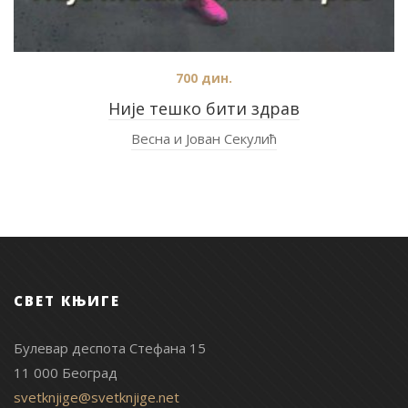
700
дин.
Није тешко бити здрав
Весна и Јован Секулић
СВЕТ КЊИГЕ
Булевар деспота Стефана 15
11 000 Београд
svetknjige@svetknjige.net