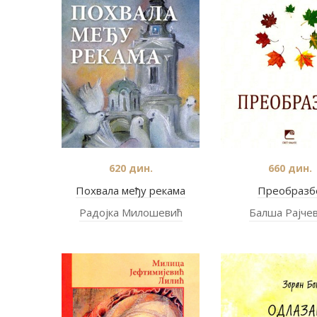
620
дин.
660
дин.
Похвала међу рекама
Преобразб
Радојка Милошевић
Балша Рајче