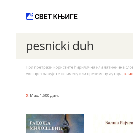
pesnicki duh
При претрази користите ћирилична или латинична слова.
Ако претражујете по имену или презимену аутора,
кли
Max:
1.500
дин.