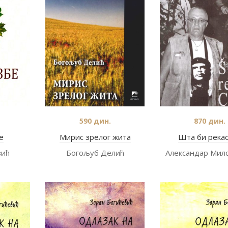
590
дин.
870
дин.
е
Мирис зрелог жита
Шта би река
вић
Богољуб Делић
Александар Мил