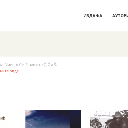
ИЗДАЊА
АУТОР
 Уместо C и S пишите Ć, Č и Š.
кните овде
.