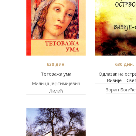
630
дин.
630
дин.
Тетоважа ума
Одлазак на острв
Визије – Свет
Милица Јефтимијевић
Зоран Богиће
Лилић