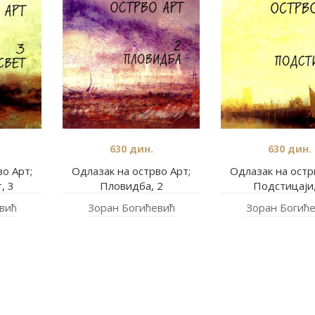
630
дин.
630
дин.
о Арт;
Одлазак на острво Арт;
Одлазак на остр
, 3
Пловидба, 2
Подстицаји,
вић
Зоран Богићевић
Зоран Богић