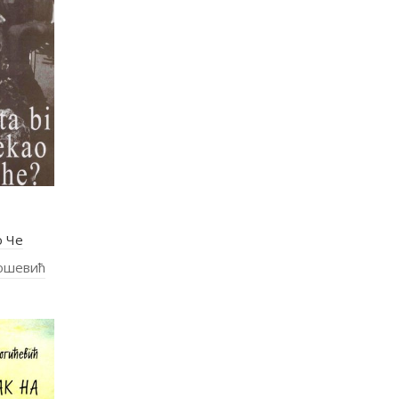
о Че
ошевић