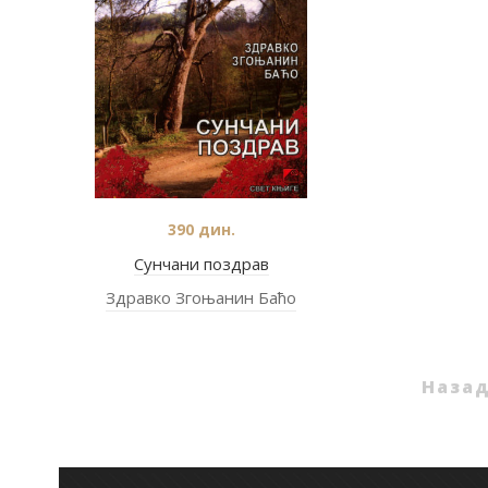
390
дин.
Сунчани поздрав
Здравко Згоњанин Баћо
Наза