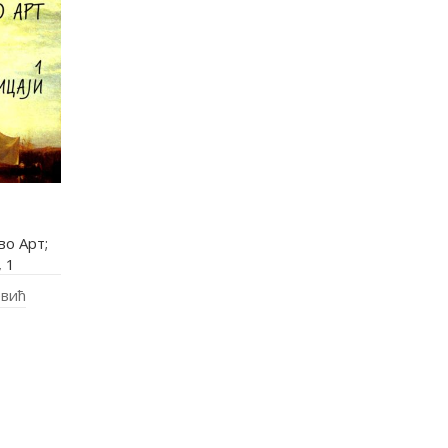
во Арт;
 1
евић