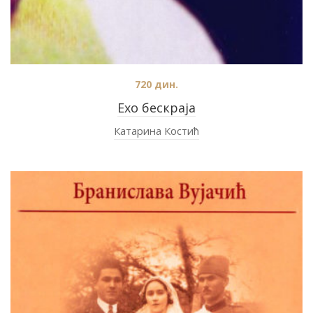
720
дин.
Ехо бескраја
Катарина Костић