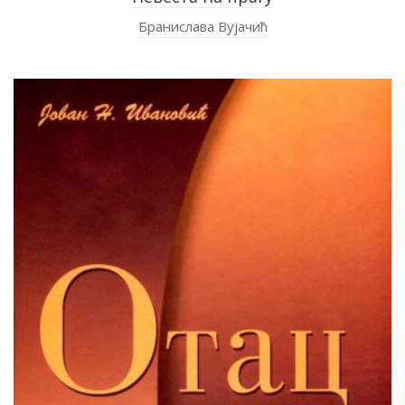
Бра­ни­сла­ва Ву­ја­чић