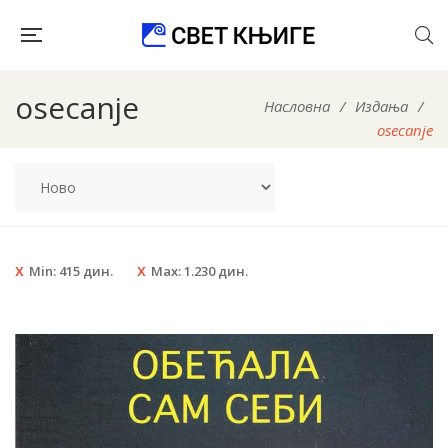
osecanje
Насловна
/
Издања
/
osecanje
Min:
415
дин.
Max:
1.230
дин.