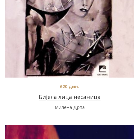
620
дин.
Бијела лица несаница
Милена Дрпа