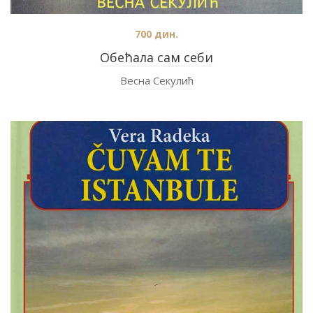
700
дин.
Обећала сам себи
Весна Секулић