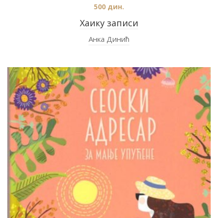
500
дин.
Хаику записи
Анка Динић