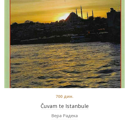
700
дин.
Čuvam te Istanbule
Вера Радека