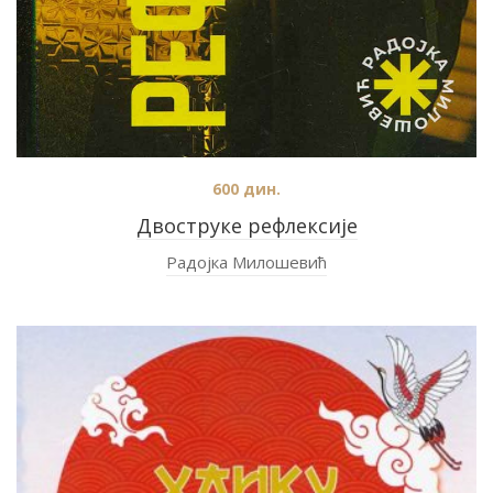
600
дин.
Двострукe рефлексиjе
Радојка Милошевић