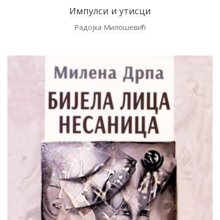
Импулси и утисци
Радојка Милошевић