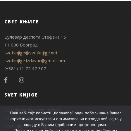
СВЕТ КЊИГЕ
Булевар деспота Стефана 15
11 000 Београд
svetknjige@svetknjige.net
svetknjige.izdavac@gmail.com
(+381) 11 72 47 307
SVET KNJIGE
15 Bulevar despota Stefana
Наш веб-сајт користи „колачиће“ ради побољшања Вашег
11 000 Belgrade, Serbia
корисничког искуства и оптимизовања изгледа веб-сајта у
складу с Вашим одабраним преференцама.
svetknjige@svetknjige.net
Посетом нашег веб-сајта, слажете се с коришћењем