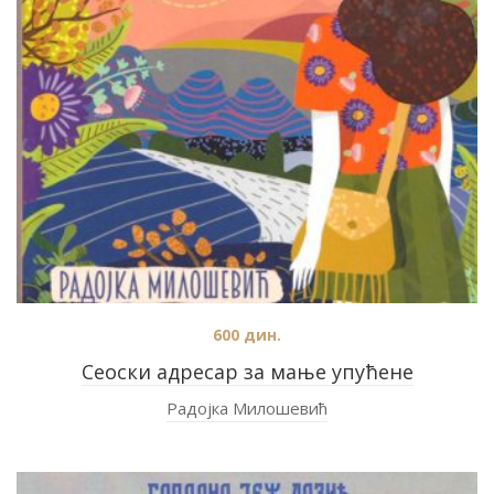
600
дин.
Сеоски адресар за мање упућене
Радојка Милошевић