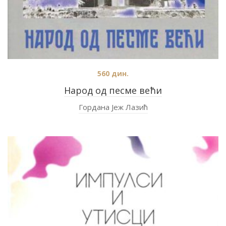
560
дин.
Народ од песме већи
Гордана Јеж Лазић