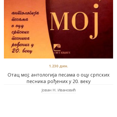
1.230
дин.
Отац мој; антологија песама о оцу српских
песника рођених у 20. веку
Јован Н. Ивановић