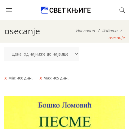
osecanje
Насловна
/
Издања
/
osecanje
Min:
400
дин.
Max:
405
дин.