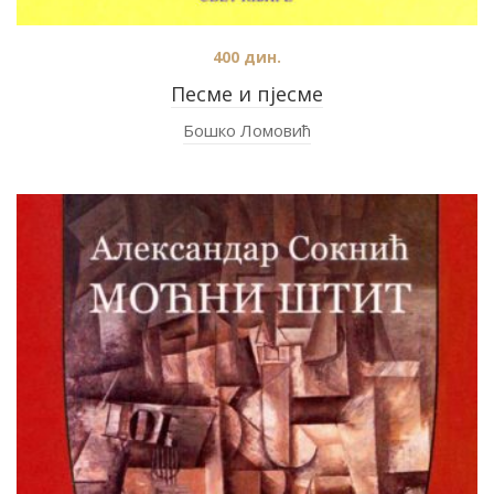
400
дин.
Песме и пјесме
Бошко Ломовић