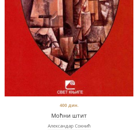
400
дин.
Моћни штит
Александар Сокнић