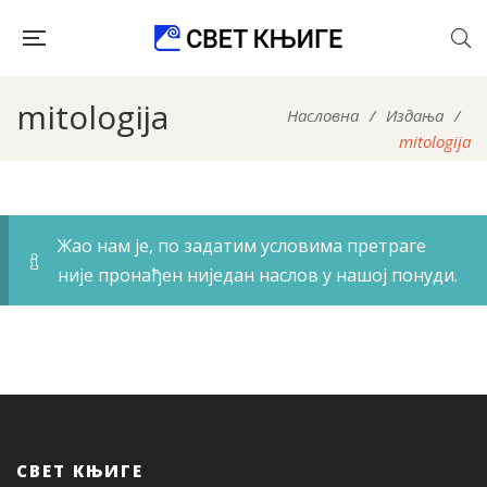
mitologija
Насловна
/
Издања
/
mitologija
Жао нам је, по задатим условима претраге
није пронађен ниједан наслов у нашој понуди.
СВЕТ КЊИГЕ