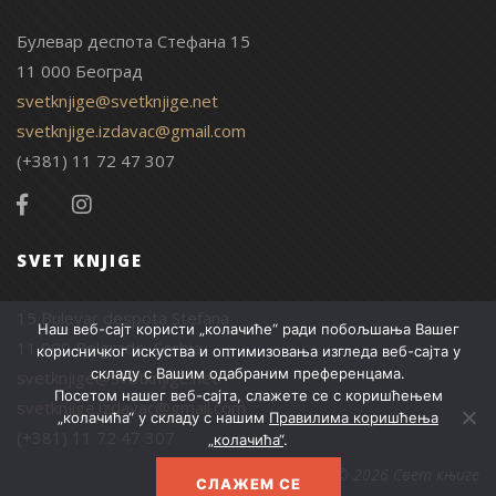
Булевар деспота Стефана 15
11 000 Београд
svetknjige@svetknjige.net
svetknjige.izdavac@gmail.com
(+381) 11 72 47 307
SVET KNJIGE
15 Bulevar despota Stefana
Наш веб-сајт користи „колачиће“ ради побољшања Вашег
11 000 Belgrade, Serbia
корисничког искуства и оптимизовања изгледа веб-сајта у
складу с Вашим одабраним преференцама.
svetknjige@svetknjige.net
Посетом нашег веб-сајта, слажете се с коришћењем
svetknjige.izdavac@gmail.com
„колачића“ у складу с нашим
Правилима коришћења
(+381) 11 72 47 307
„колачића“
.
© 2026 Свет књиге
СЛАЖЕМ СЕ