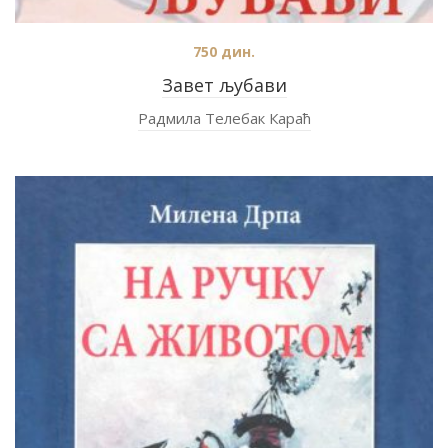
750
дин.
Завет љубави
Радмила Телебак Караћ