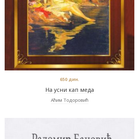
650
дин.
На усни кап меда
Аћим Тодоровић