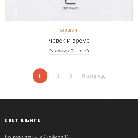
630
дин.
Човек и време
Радомир Бановић
1
2
3
Напред
СВЕТ КЊИГЕ
Булевар деспота Стефана 15