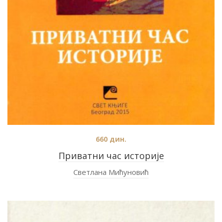
660
дин.
Приватни час историје
Светлана Мићуновић