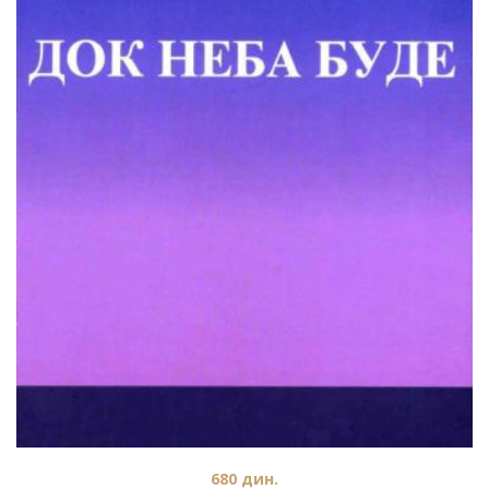
680
дин.