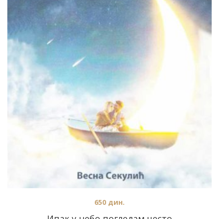
650
дин.
Ипак у небо погледам често