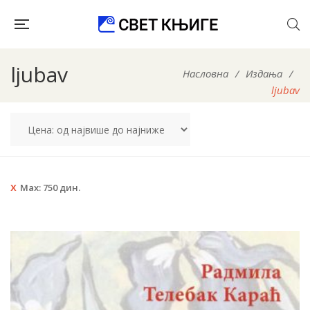
ljubav
Насловна
/
Издања
/
ljubav
Max:
750
дин.