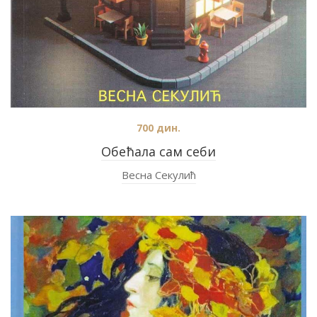
700
дин.
Обећала сам себи
Весна Секулић