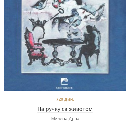
720
дин.
На ручку са животом
Милена Дрпа