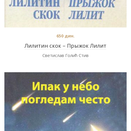
650
дин.
Лилитин скок – Прыжок Лилит
Светислав Голић Стив