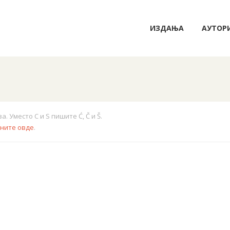
ИЗДАЊА
АУТОР
 Уместо C и S пишите Ć, Č и Š.
кните овде
.