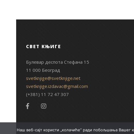
СВЕТ КЊИГЕ
Булевар деспота Стефана 15
11 000 Београд
svetknjige@svetknjige.net
svetknjige.izdavac@gmail.com
(+381) 11 72 47 307
Наш веб-сајт користи „колачиће“ ради побољшања Вашег к