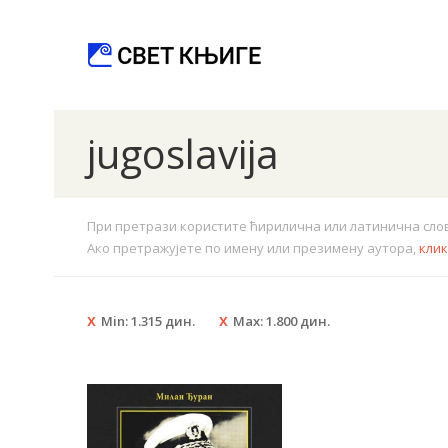
jugoslavija
При претрази користите ћирилична или латинична слова.
Ако претражујете по имену или презимену аутора,
кли
Min:
1.315
дин.
Max:
1.800
дин.