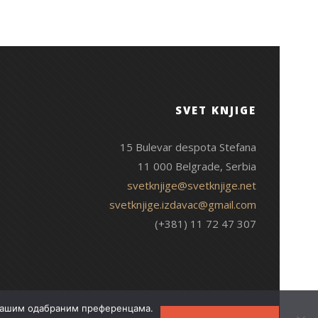
SVET KNJIGE
15 Bulevar despota Stefana
11 000 Belgrade, Serbia
svetknjige@svetknjige.net
svetknjige.izdavac@gmail.com
(+381) 11 72 47 307
 Вашим одабраним преференцама.