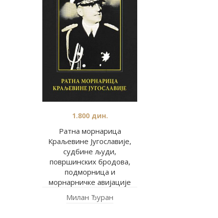
1.800
дин.
Ратна морнарица
Краљевине Југославије,
судбине људи,
површинских бродова,
подморница и
морнарничке авијације
Милан Ђуран