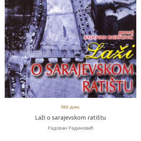
960
дин.
Laži o sarajevskom ratištu
Радован Радиновић