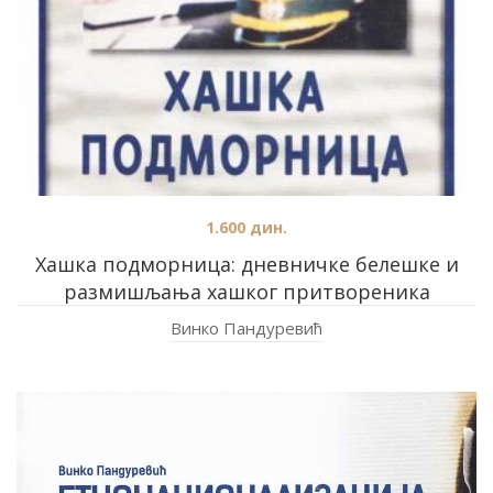
1.600
дин.
Хашка подморница: дневничке белешке и
размишљања хашког притвореника
Винко Пандуревић