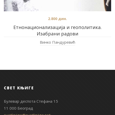
2.800
дин.
Етнонационализација и геополитика.
Изабрани радови
Винко Пандуревић
СВЕТ КЊИГЕ
Булевар деспота Стефана 15
11 000 Београд