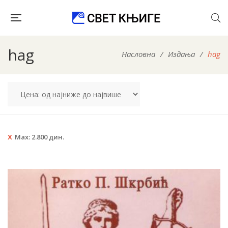
hag
Насловна
/
Издања
/
hag
Max:
2.800
дин.