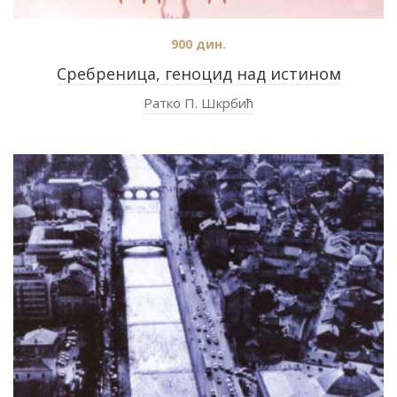
900
дин.
Сребреница, геноцид над истином
Ратко П. Шкрбић