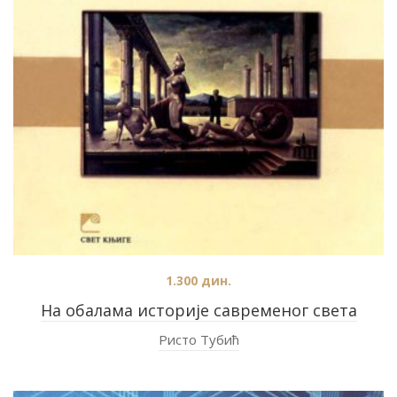
1.300
дин.
На обалама историје савременог света
Ристо Тубић