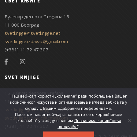
СВЕТ КЊИГЕ
Булевар деспота Стефана 15
11 000 Београд
svetknjige@svetknjige.net
svetknjige.izdavac@gmail.com
(+381) 11 72 47 307
SVET KNJIGE
15 Bulevar despota Stefana
Наш веб-сајт користи „колачиће“ ради побољшања Вашег
11 000 Belgrade, Serbia
корисничког искуства и оптимизовања изгледа веб-сајта у
складу с Вашим одабраним преференцама.
svetknjige@svetknjige.net
Посетом нашег веб-сајта, слажете се с коришћењем
svetknjige.izdavac@gmail.com
„колачића“ у складу с нашим
Правилима коришћења
(+381) 11 72 47 307
„колачића“
.
© 2026 Свет књиге