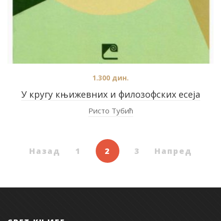
1.300
дин.
У кругу књижевних и филозофских есеја
Ристо Тубић
Назад
1
2
3
Напред