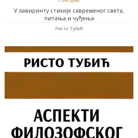
1.300
дин.
У лавиринту стихије савременог света,
питања и чуђења
Ристо Тубић