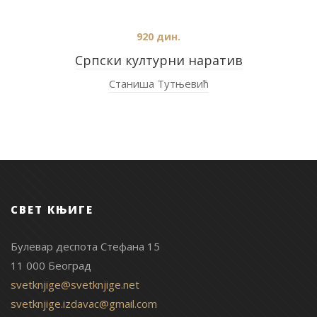
920
дин.
Српски културни наратив
Станиша Тутњевић
СВЕТ КЊИГЕ
Булевар деспота Стефана 15
11 000 Београд
svetknjige@svetknjige.net
svetknjige.izdavac@gmail.com