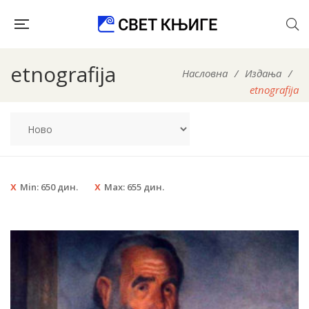
etnografija
Насловна
/
Издања
/
etnografija
Min:
650
дин.
Max:
655
дин.