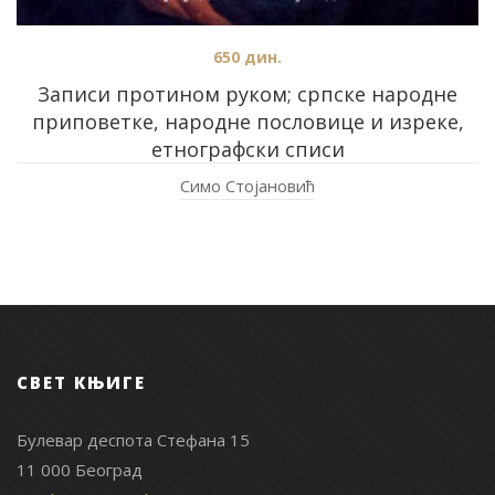
650
дин.
Записи протином руком; српске народне
приповетке, народне пословице и изреке,
етнографски списи
Симо Стојановић
СВЕТ КЊИГЕ
Булевар деспота Стефана 15
11 000 Београд