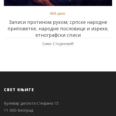
650
дин.
Записи протином руком; српске народне
приповетке, народне пословице и изреке,
етнографски списи
Симо Стојановић
СВЕТ КЊИГЕ
Булевар деспота Стефана 15
11 000 Београд