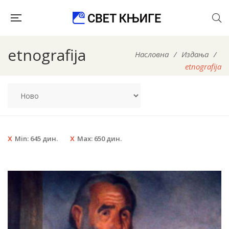
etnografija
Насловна
/
Издања
/
etnografija
Min:
645
дин.
Max:
650
дин.