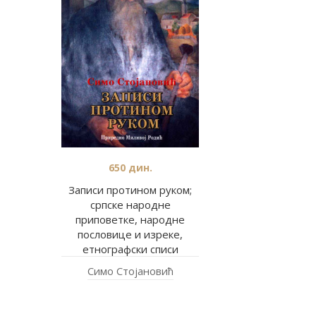
650
дин.
Записи протином руком;
српске народне
приповетке, народне
пословице и изреке,
етнографски списи
Симо Стојановић