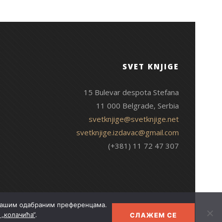
SVET KNJIGE
15 Bulevar despota Stefana
11 000 Belgrade, Serbia
svetknjige@svetknjige.net
svetknjige.izdavac@gmail.com
(+381) 11 72 47 307
 Вашим одабраним преференцама.
„колачића“
.
СЛАЖЕМ СЕ
© 2026 Свет књиге