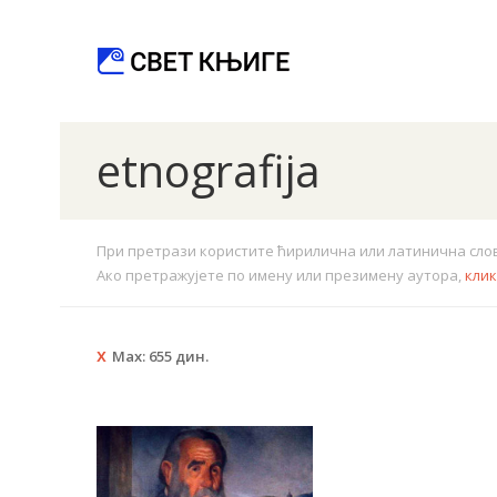
etnografija
При претрази користите ћирилична или латинична слова.
Ако претражујете по имену или презимену аутора,
кли
Max:
655
дин.