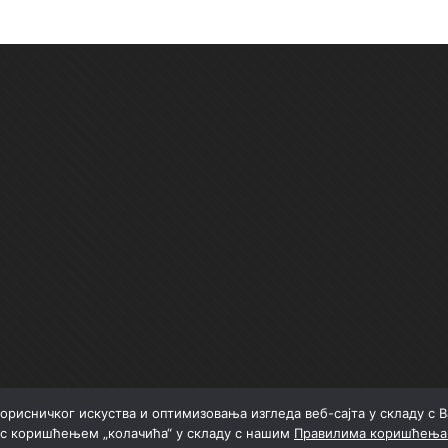
орисничког искуства и оптимизовања изгледа веб-сајта у складу с
 с коришћењем „колачића“ у складу с нашим
Правилима коришћења 