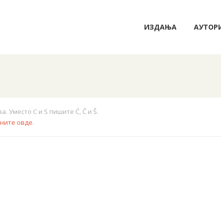
ИЗДАЊА
АУТОР
 Уместо C и S пишите Ć, Č и Š.
кните овде
.