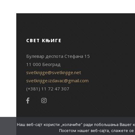
СВЕТ КЊИГЕ
Булевар деспота Стефана 15
11 000 Београд
svetknjige@svetknjige.net
svetknjige.izdavac@gmail.com
(+381) 11 72 47 307
Наш веб-сајт користи „колачиће“ ради побољшања Вашег к
Посетом нашег веб-сајта, слажете се