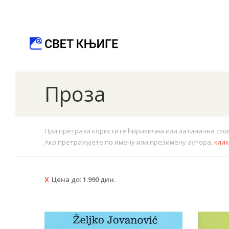
Проза
При претрази користите ћирилична или латинична слова.
Ако претражујете по имену или презимену аутора,
кли
Цена до:
1.990
дин.