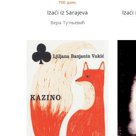
700
дин.
Izaći iz Sarajeva
Izaći
Вера Тутњевић