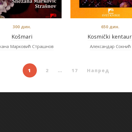
300
дин.
650
дин.
Košmari
Kosmički kentaur
жана Марковић Страшнов
Александар Сокнић
1
2
…
17
Напред