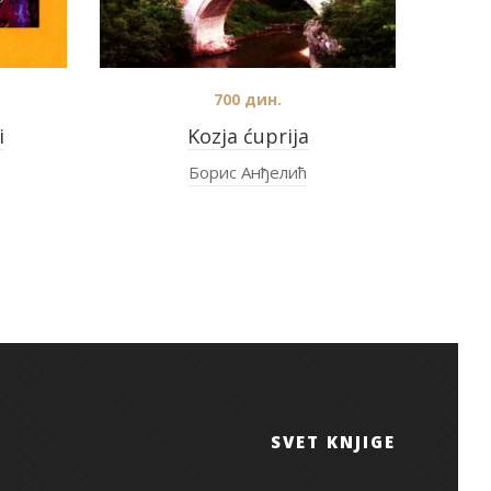
700
дин.
i
Kozja ćuprija
Борис Анђелић
SVET KNJIGE