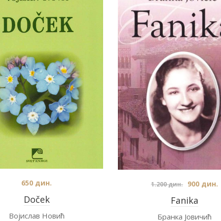
650
дин.
900
дин.
1.200
дин.
Doček
Fanika
Војислав Новић
Бранка Јовичић