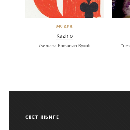
840
дин.
Kazino
Љиљана Бањанин Вукић
Сне
СВЕТ КЊИГЕ