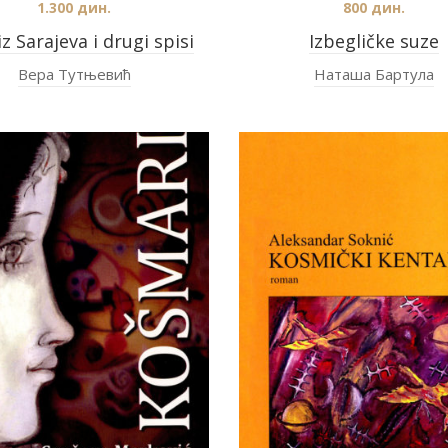
1.300
дин.
800
дин.
 iz Sarajeva i drugi spisi
Izbegličke suze
Вера Тутњевић
Наташа Бартула