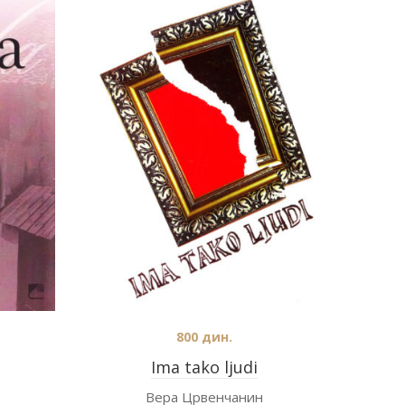
800
дин.
Ima tako ljudi
Вера Црвенчанин