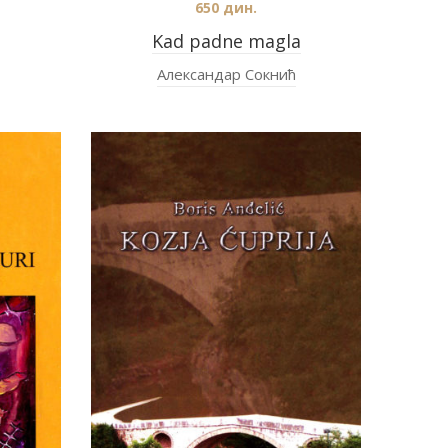
650
дин.
Kad padne magla
Александар Сокнић