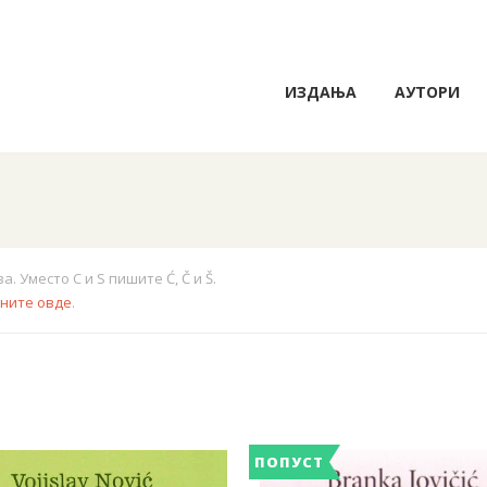
ИЗДАЊА
АУТОРИ
 Уместо C и S пишите Ć, Č и Š.
кните овде
.
ПОПУСТ