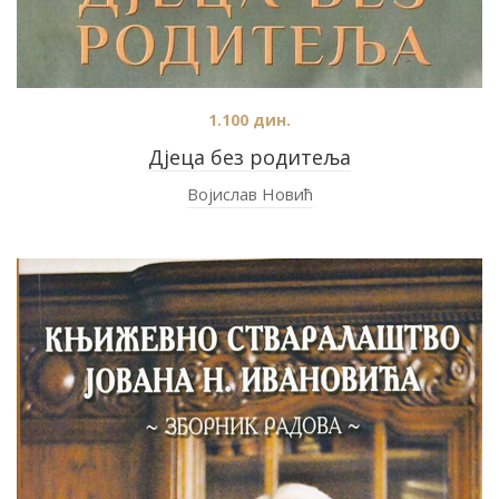
1.100
дин.
Дјеца без родитеља
Војислав Новић