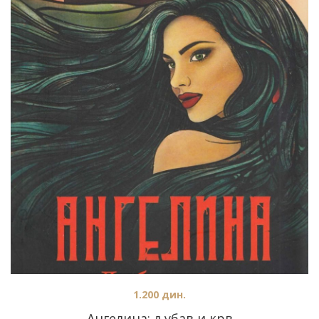
1.200
дин.
Ангелина: љубав и крв