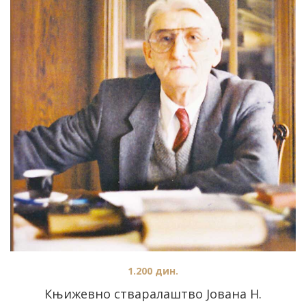
1.200
дин.
Књижевно стваралаштво Јована Н.