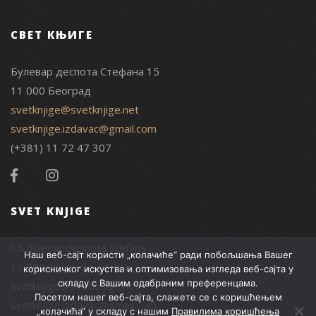
СВЕТ КЊИГЕ
Булевар деспота Стефана 15
11 000 Београд
svetknjige@svetknjige.net
svetknjige.izdavac@gmail.com
(+381) 11 72 47 307
SVET KNJIGE
15 Bulevar despota Stefana
Наш веб-сајт користи „колачиће“ ради побољшања Вашег
11 000 Belgrade, Serbia
корисничког искуства и оптимизовања изгледа веб-сајта у
складу с Вашим одабраним преференцама.
svetknjige@svetknjige.net
Посетом нашег веб-сајта, слажете се с коришћењем
svetknjige.izdavac@gmail.com
„колачића“ у складу с нашим
Правилима коришћења