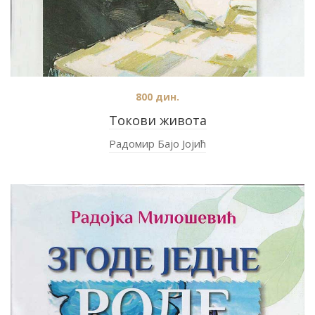
800
дин.
Токови живота
Радомир Бајо Јојић