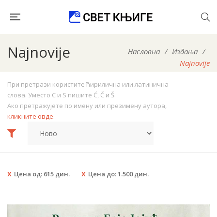
Najnovije
Насловна
/
Издања
/
Najnovije
При претрази користите ћирилична или латинична
слова. Уместо C и S пишите Ć, Č и Š.
Ако претражујете по имену или презимену аутора,
кликните овде
.
Цена од:
615
дин.
Цена до:
1.500
дин.