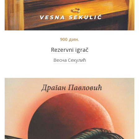
900
дин.
Rezervni igrač
Весна Секулић