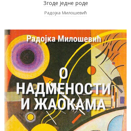
Згоде једне роде
Радојка Милошевић