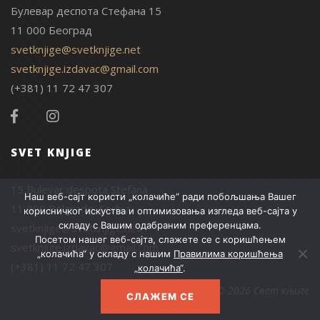
Булевар деспота Стефана 15
11 000 Београд
svetknjige@svetknjige.net
svetknjige.izdavac@gmail.com
(+381) 11 72 47 307
SVET KNJIGE
15 Bulevar despota Stefana
Наш веб-сајт користи „колачиће“ ради побољшања Вашег
11 000 Belgrade, Serbia
корисничког искуства и оптимизовања изгледа веб-сајта у
складу с Вашим одабраним преференцама.
svetknjige@svetknjige.net
Посетом нашег веб-сајта, слажете се с коришћењем
svetknjige.izdavac@gmail.com
„колачића“ у складу с нашим
Правилима коришћења
(+381) 11 72 47 307
„колачића“
.
© 2026 Свет књиге
СЛАЖЕМ СЕ