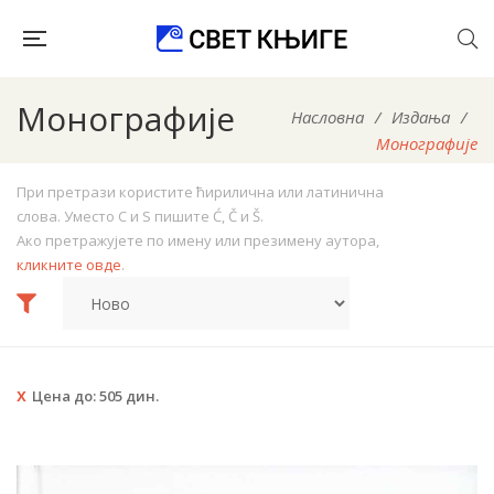
Монографије
Насловна
/
Издања
/
Монографије
При претрази користите ћирилична или латинична
слова. Уместо C и S пишите Ć, Č и Š.
Ако претражујете по имену или презимену аутора,
кликните овде
.
Цена до:
505
дин.