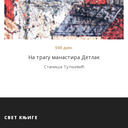
500
дин.
На трагу манастира Детлак
Станиша Тутњевић
СВЕТ КЊИГЕ