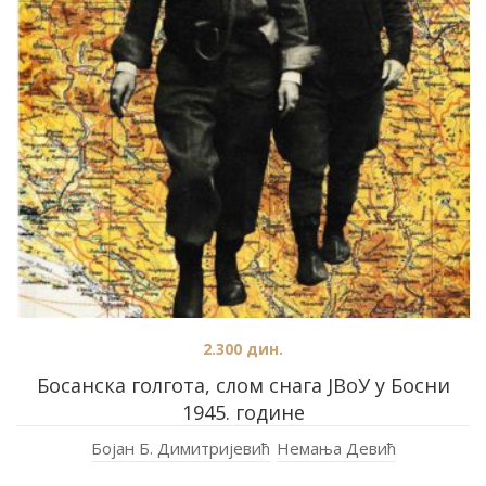
2.300
дин.
Босанска голгота, слом снага ЈВоУ у Босни
1945. године
Бојан Б. Димитријевић
Немања Девић