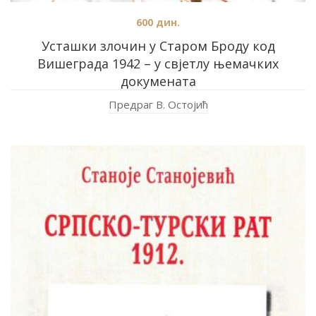
600
дин.
Усташки злочин у Старом Броду код
Вишеграда 1942 – у свјетлу њемачких
докумената
Предраг В. Остојић