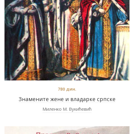
780
дин.
Знамените жене и владарке српске
Миленко М. Вукићевић