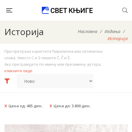
Историја
Насловна
/
Издања
/
Историја
При претрази користите ћирилична или латинична
слова. Уместо C и S пишите Ć, Č и Š.
Ако претражујете по имену или презимену аутора,
кликните овде
.
Цена од:
465
дин.
Цена до:
3.800
дин.