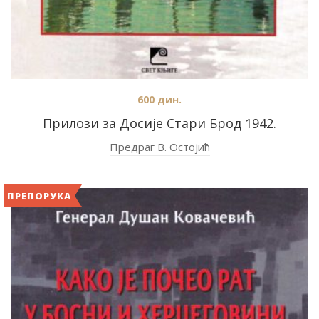
600
дин.
Прилози за Досије Стари Брод 1942.
Предраг В. Остојић
ПРЕПОРУКА