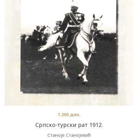
1.200
дин.
Српско-турски рат 1912.
Станоје Станојевић