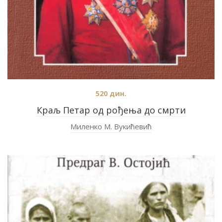
520
дин.
Краљ Петар од рођења до смрти
Миленко М. Вукићевић