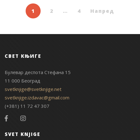
1
2
…
4
Напред
СВЕТ КЊИГЕ
Булевар деспота Стефана 15
11 000 Београд
svetknjige@svetknjige.net
svetknjige.izdavac@gmail.com
(+381) 11 72 47 307
SVET KNJIGE