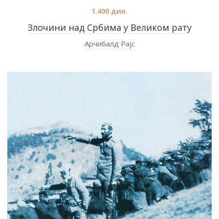
1.400
дин.
Злочини над Србима у Великом рату
Арчибалд Рајс