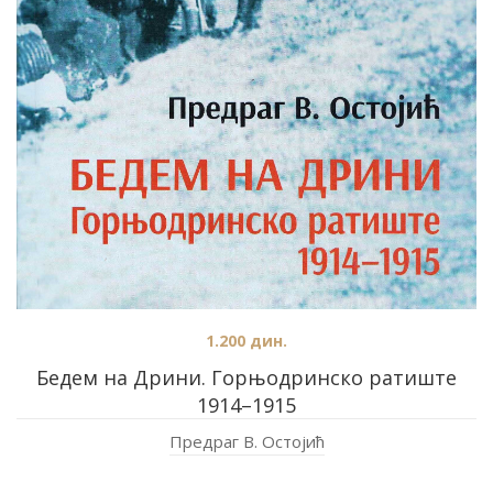
1.200
дин.
Бедем на Дрини. Горњодринско ратиште
1914–1915
Предраг В. Остојић