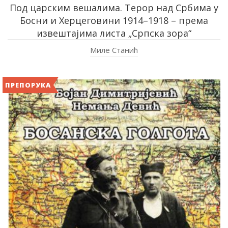
Под царским вешалима. Терор над Србима у
Босни и Херцеговини 1914–1918 – према
извештајима листа „Српска зора“
Миле Станић
ПРЕПОРУКА