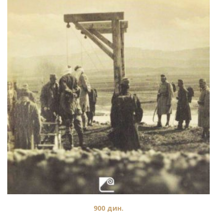
900
дин.