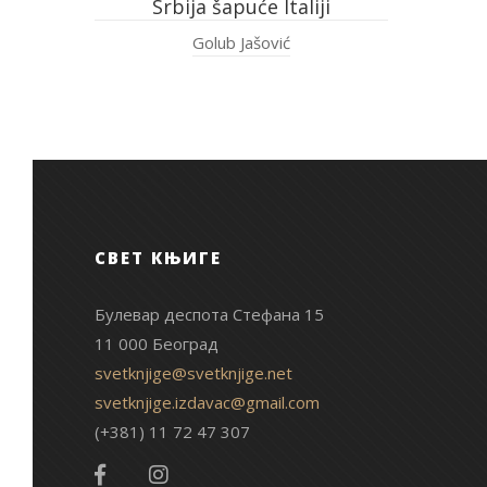
Srbija šapuće Italiji
Golub Jašović
СВЕТ КЊИГЕ
Булевар деспота Стефана 15
11 000 Београд
svetknjige@svetknjige.net
svetknjige.izdavac@gmail.com
(+381) 11 72 47 307