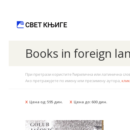
Books in foreign l
При претрази користите ћирилична или латинична слова.
Ако претражујете по имену или презимену аутора,
кли
Цена од:
595
дин.
Цена до:
600
дин.