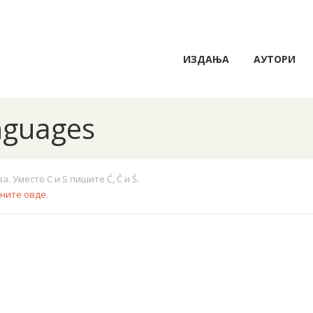
ИЗДАЊА
АУТОРИ
anguages
 Уместо C и S пишите Ć, Č и Š.
кните овде
.