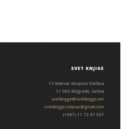
SVET KNJIGE
15 Bulevar despota Stefana
11 000 Belgrade, Serbia
svetknjige@svetknjige.net
svetknjige.izdavac@gmail.com
(+381) 11 72 47 307