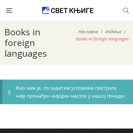
Books in
Насловна
/
Издања
/
Books in foreign languages
foreign
languages
Жао нам је, по задатим условима претраге
није пронађен ниједан наслов у нашој понуди.