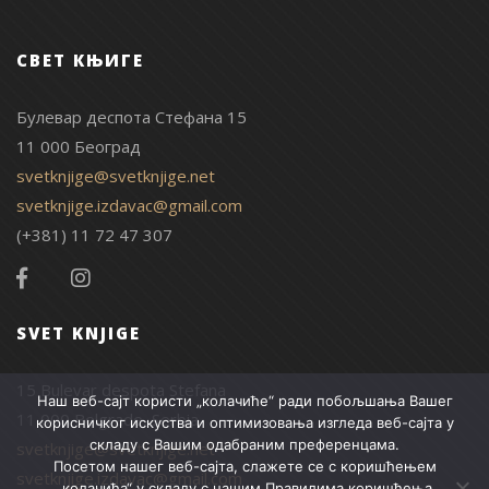
СВЕТ КЊИГЕ
Булевар деспота Стефана 15
11 000 Београд
svetknjige@svetknjige.net
svetknjige.izdavac@gmail.com
(+381) 11 72 47 307
SVET KNJIGE
15 Bulevar despota Stefana
Наш веб-сајт користи „колачиће“ ради побољшања Вашег
11 000 Belgrade, Serbia
корисничког искуства и оптимизовања изгледа веб-сајта у
складу с Вашим одабраним преференцама.
svetknjige@svetknjige.net
Посетом нашег веб-сајта, слажете се с коришћењем
svetknjige.izdavac@gmail.com
„колачића“ у складу с нашим
Правилима коришћења