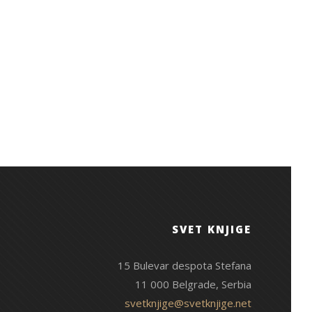
SVET KNJIGE
15 Bulevar despota Stefana
11 000 Belgrade, Serbia
svetknjige@svetknjige.net