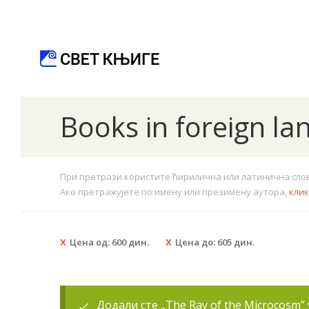
Books in foreign l
При претрази користите ћирилична или латинична слова.
Ако претражујете по имену или презимену аутора,
кли
Цена од:
600
дин.
Цена до:
605
дин.
Додали сте „The Ray of the Microcosm”