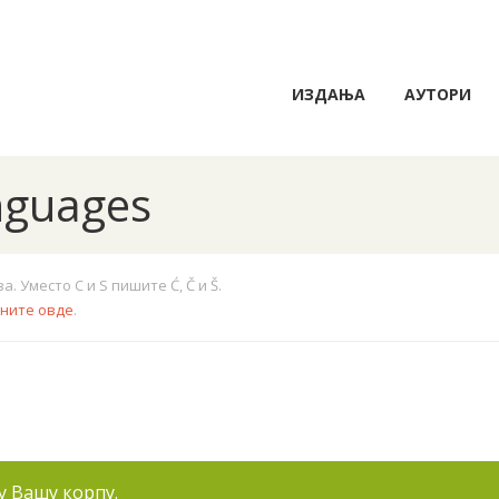
ИЗДАЊА
АУТОРИ
anguages
 Уместо C и S пишите Ć, Č и Š.
кните овде
.
 у Вашу корпу.