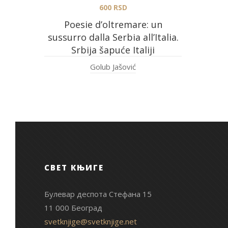
600
RSD
Poesie d’oltremare: un
sussurro dalla Serbia all’Italia.
Srbija šapuće Italiji
Golub Jašović
СВЕТ КЊИГЕ
Булевар деспота Стефана 15
11 000 Београд
svetknjige@svetknjige.net